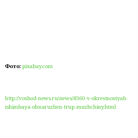
Фото:
pixabay.com
http://voshod-news.ru/news/8360-v-okrestnostyah-
ishimbaya-obnaruzhen-trup-muzhchiny.html