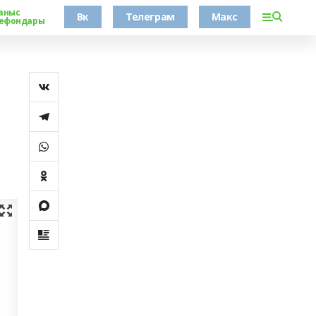
аныс
Вк
Телеграм
Макс
ефондары