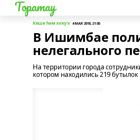
Торатау
Кеше һәм хоҡуҡ
4 МАЯ 2018, 21:00
В Ишимбае пол
нелегального п
На территории города сотрудник
котором находились 219 бутылок