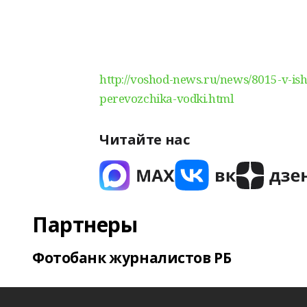
http://voshod-news.ru/news/8015-v-is
perevozchika-vodki.html
Читайте нас
Партнеры
Фотобанк журналистов РБ