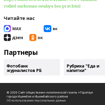
voditel-narkoman-ostalsya-bez-prav.html
Читайте нас
Партнеры
Фотобанк
Рубрика "Еда и
журналистов РБ
напитки"
© 2026 Сайт общественно-политической газеты «Торатау»
города Ишимбая и Ишимбайского района
Об использовании персональных данных