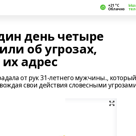
+21 °С
Ыш
Облачно
тел
дин день четыре
ли об угрозах,
 их адрес
адала от рук 31-летнего мужчины., которы
овождая свои действия словесными угрозами