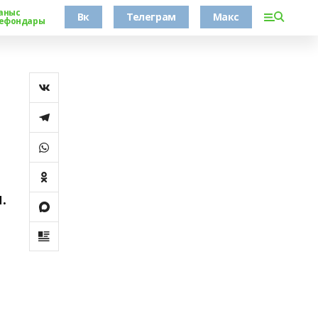
аныс
Вк
Телеграм
Макс
ефондары
й
.