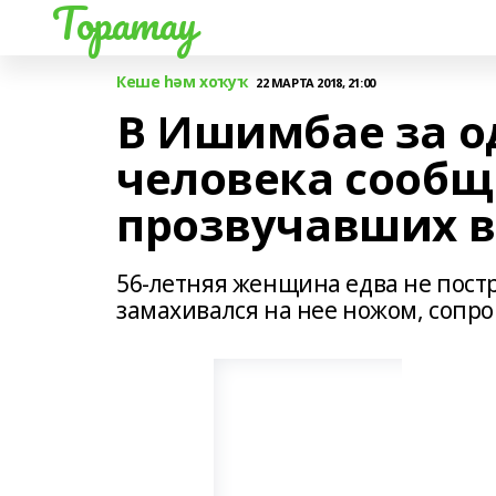
Торатау
Кеше һәм хоҡуҡ
22 МАРТА 2018, 21:00
В Ишимбае за о
человека сообщи
прозвучавших в
56-летняя женщина едва не постр
замахивался на нее ножом, сопр