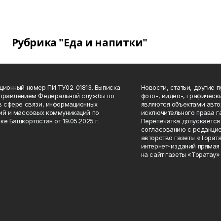
Рубрика "Еда и напитки"
ционный номер ПИ ТУ02-01813. Выписка
Новости, статьи, другие 
Управлением Федеральной службы по
фото-, видео-, графичес
в сфере связи, информационных
являются объектами авто
ий и массовых коммуникаций по
исключительного права г
ке Башкортостан от 19.05.2025 г.
Перепечатка допускается 
согласованию с редакцие
авторство газеты «Тората
интернет-изданий прямая
на сайт газеты «Торатау»