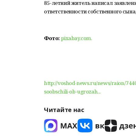
85-летний житель написал заявлени
ответственности собственного сына
Фото:
pixabay.com.
http://voshod-news.ru/news/raion/744
soobschili-ob-ugrozah...
Читайте нас