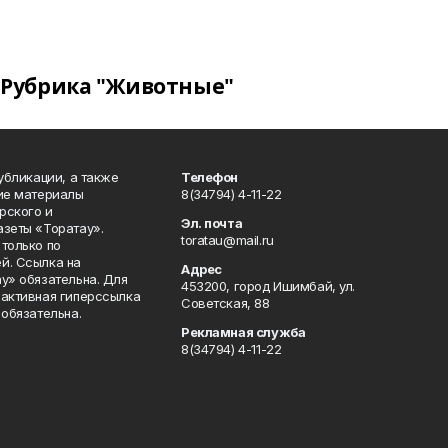
Рубрика "Животные"
публикации, а также
Телефон
кие материалы
8(34794) 4-11-22
рского и
Эл. почта
азеты «Торатау».
toratau@mail.ru
только по
й. Ссылка на
Адрес
у» обязательна. Для
453200, город Ишимбай, ул.
 активная гиперссылка
Советская, 88
 обязательна.
Рекламная служба
8(34794) 4-11-22