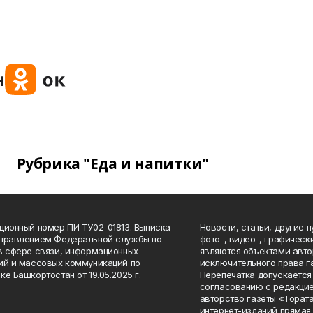
Рубрика "Еда и напитки"
ционный номер ПИ ТУ02-01813. Выписка
Новости, статьи, другие 
Управлением Федеральной службы по
фото-, видео-, графичес
в сфере связи, информационных
являются объектами авто
ий и массовых коммуникаций по
исключительного права г
ке Башкортостан от 19.05.2025 г.
Перепечатка допускается 
согласованию с редакцие
авторство газеты «Тората
интернет-изданий прямая