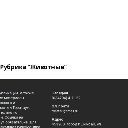
Рубрика "Животные"
публикации, а также
Телефон
кие материалы
8(34794) 4-11-22
рского и
Эл. почта
азеты «Торатау».
toratau@mail.ru
только по
й. Ссылка на
Адрес
у» обязательна. Для
453200, город Ишимбай, ул.
 активная гиперссылка