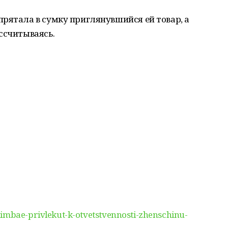
рятала в сумку приглянувшийся ей товар, а
ссчитываясь.
himbae-privlekut-k-otvetstvennosti-zhenschinu-