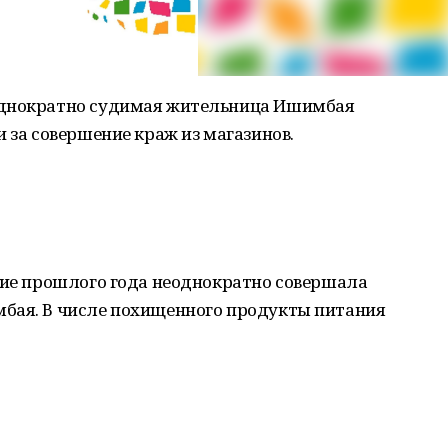
однократно судимая жительница Ишимбая
 за совершение краж из магазинов.
ение прошлого года неоднократно совершала
бая. В числе похищенного продукты питания