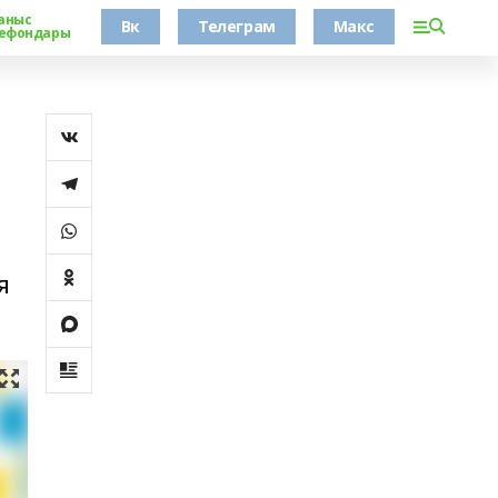
аныс
Вк
Телеграм
Макс
ефондары
я