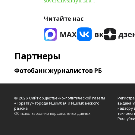
sovershivshuyu-kra...
Читайте нас
Партнеры
Фотобанк журналистов РБ
© 2026 Сайт общественно-политической газеты
Регистра
«Торатау» города Ишимбая и Ишимбайского
выдана 
района
надзору 
Об использовании персональных данных
технолог
Республи