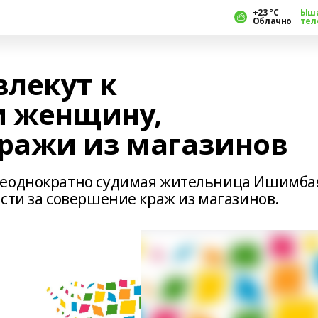
+23 °С
Ыш
Облачно
тел
лекут к
и женщину,
ражи из магазинов
неоднократно судимая жительница Ишимба
сти за совершение краж из магазинов.