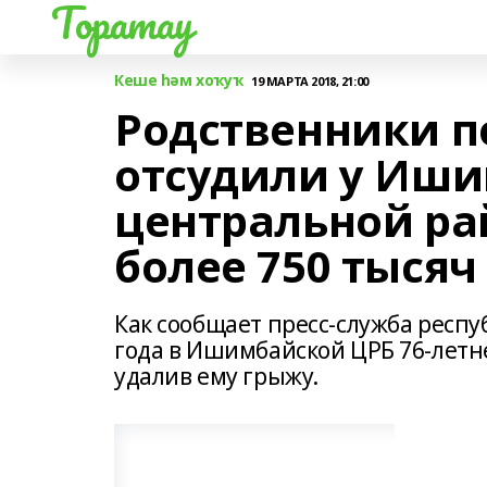
Торатау
Кеше һәм хоҡуҡ
19 МАРТА 2018, 21:00
Родственники п
отсудили у Иш
центральной р
более 750 тысяч
Как сообщает пресс-служба респу
года в Ишимбайской ЦРБ 76-летн
удалив ему грыжу.