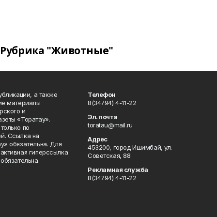
Рубрика "Животные"
публикации, а также
Телефон
кие материалы
8(34794) 4-11-22
рского и
Эл. почта
азеты «Торатау».
toratau@mail.ru
только по
й. Ссылка на
Адрес
у» обязательна. Для
453200, город Ишимбай, ул.
 активная гиперссылка
Советская, 88
 обязательна.
Рекламная служба
8(34794) 4-11-22