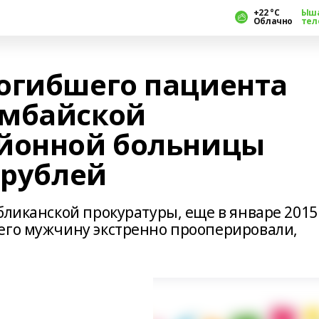
+22 °С
Ыш
Облачно
тел
огибшего пациента
имбайской
айонной больницы
 рублей
бликанской прокуратуры, еще в январе 2015
его мужчину экстренно прооперировали,