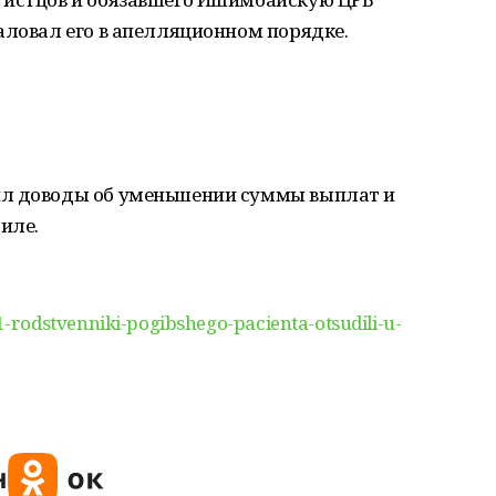
аловал его в апелляционном порядке.
ил доводы об уменьшении суммы выплат и
иле.
rodstvenniki-pogibshego-pacienta-otsudili-u-