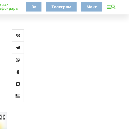
аныс
Вк
Телеграм
Макс
ефондары