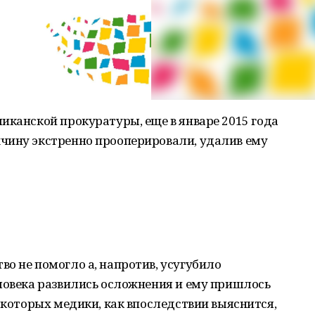
иканской прокуратуры, еще в январе 2015 года
чину экстренно прооперировали, удалив ему
о не помогло а, напротив, усугубило
ловека развились осложнения и ему пришлось
е которых медики, как впоследствии выяснится,