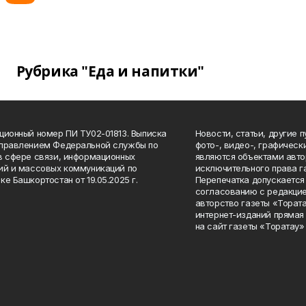
Рубрика "Еда и напитки"
ционный номер ПИ ТУ02-01813. Выписка
Новости, статьи, другие 
Управлением Федеральной службы по
фото-, видео-, графичес
в сфере связи, информационных
являются объектами авто
ий и массовых коммуникаций по
исключительного права г
ке Башкортостан от 19.05.2025 г.
Перепечатка допускается 
согласованию с редакцие
авторство газеты «Тората
интернет-изданий прямая
на сайт газеты «Торатау»