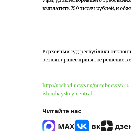
выплатить 750 тысяч рублей, и обж
Верховный суд республики отклон
оставил ранее принятое решение в с
http://voshod-news.ru/numbnews/7401-
ishimbayskoy-central...
Читайте нас