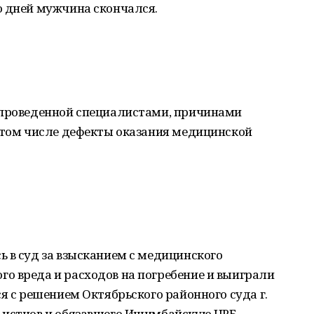
о дней мужчина скончался.
 проведенной специалистами, причинами
в том числе дефекты оказания медицинской
 в суд за взысканием с медицинского
о вреда и расходов на погребение и выиграли
я с решением Октябрьского районного суда г.
 истцов и обязавшего Ишимбайскую ЦРБ