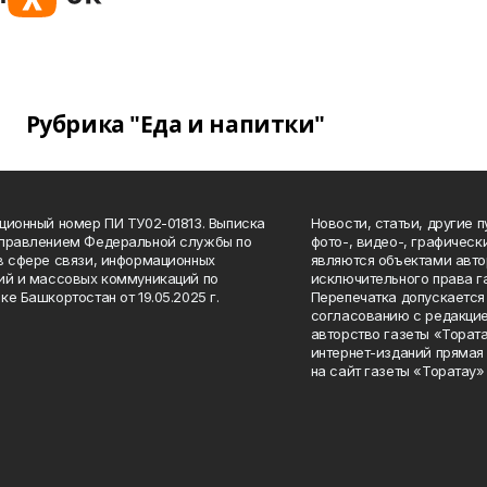
Рубрика "Еда и напитки"
ционный номер ПИ ТУ02-01813. Выписка
Новости, статьи, другие 
Управлением Федеральной службы по
фото-, видео-, графичес
в сфере связи, информационных
являются объектами авто
ий и массовых коммуникаций по
исключительного права г
ке Башкортостан от 19.05.2025 г.
Перепечатка допускается 
согласованию с редакцие
авторство газеты «Тората
интернет-изданий прямая
на сайт газеты «Торатау»