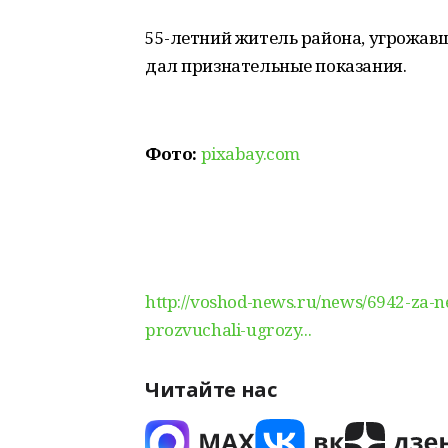
55-летний житель района, угрожав
дал признательные показания.
Фото:
pixabay.com
http://voshod-news.ru/news/6942-za-n
prozvuchali-ugrozy...
Читайте нас