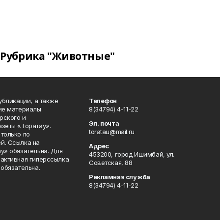
Рубрика "Животные"
публикации, а также
Телефон
кие материалы
8(34794) 4-11-22
рского и
Эл. почта
азеты «Торатау».
toratau@mail.ru
только по
й. Ссылка на
Адрес
у» обязательна. Для
453200, город Ишимбай, ул.
 активная гиперссылка
Советская, 88
 обязательна.
Рекламная служба
8(34794) 4-11-22