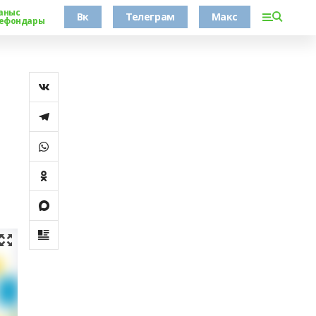
аныс
Вк
Телеграм
Макс
ефондары