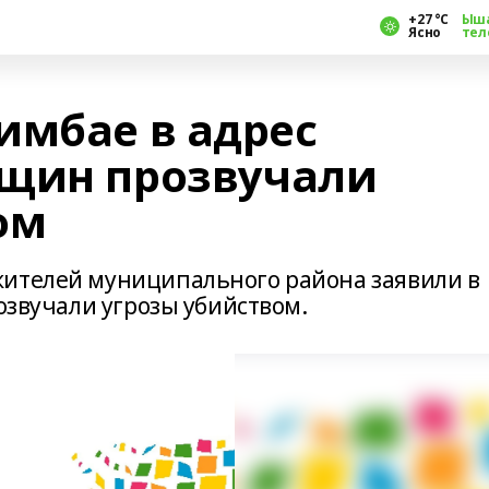
+27 °С
Ыш
Ясно
тел
имбае в адрес
нщин прозвучали
ом
жителей муниципального района заявили в
розвучали угрозы убийством.