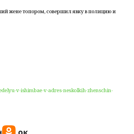
ший жене топором, совершил явку в полицию и
edelyu-v-ishimbae-v-adres-neskolkih-zhenschin-