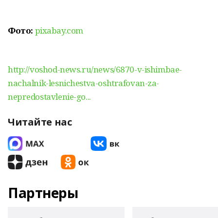
Фото:
pixabay.com
http://voshod-news.ru/news/6870-v-ishimbae-
nachalnik-lesnichestva-oshtrafovan-za-
nepredostavlenie-go...
Читайте нас
Партнеры