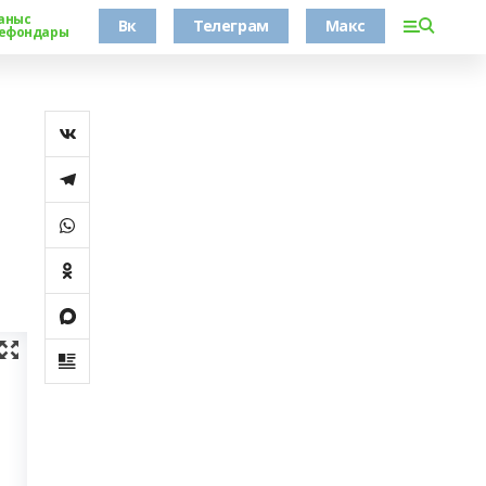
аныс
Вк
Телеграм
Макс
ефондары