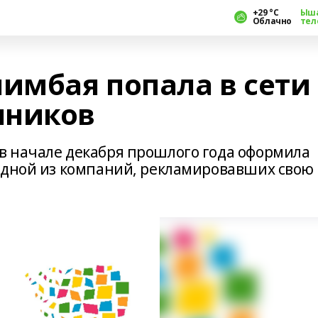
+29 °С
Ыш
Облачно
тел
мбая попала в сети
нников
в начале декабря прошлого года оформила
одной из компаний, рекламировавших свою