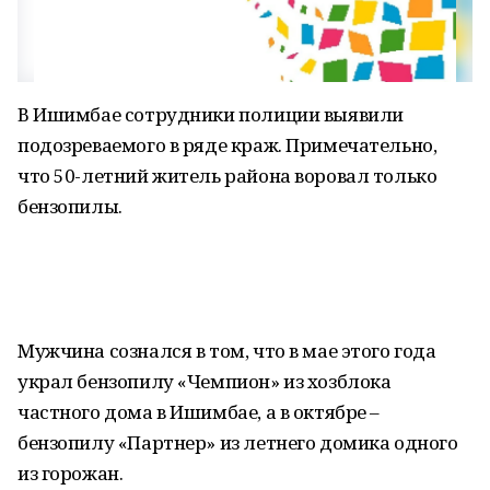
В Ишимбае сотрудники полиции выявили
подозреваемого в ряде краж. Примечательно,
что 50-летний житель района воровал только
бензопилы.
Мужчина сознался в том, что в мае этого года
украл бензопилу «Чемпион» из хозблока
частного дома в Ишимбае, а в октябре –
бензопилу «Партнер» из летнего домика одного
из горожан.