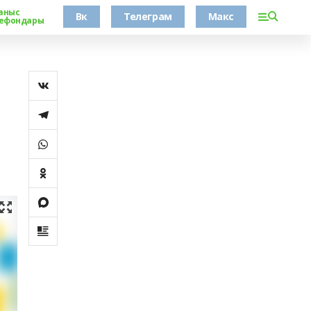
аныс
Вк
Телеграм
Макс
ефондары