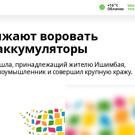
+16 °С
Ыш
Облачно
тел
лжают воровать
аккумуляторы
дышла, принадлежащий жителю Ишимбая,
злоумышленник и совершил крупную кражу.