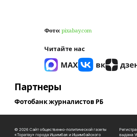
Фото:
pixabay.com
Читайте нас
Партнеры
Фотобанк журналистов РБ
© 2026 Сайт общественно-политической газеты
Регистра
«Торатау» города Ишимбая и Ишимбайского
выдана 