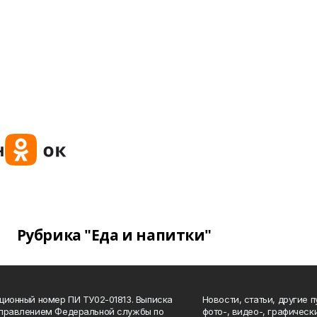
Рубрика "Еда и напитки"
ционный номер ПИ ТУ02-01813. Выписка
Новости, статьи, другие 
Управлением Федеральной службы по
фото-, видео-, графичес