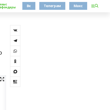
аныс
Вк
Телеграм
Макс
ефондары
о