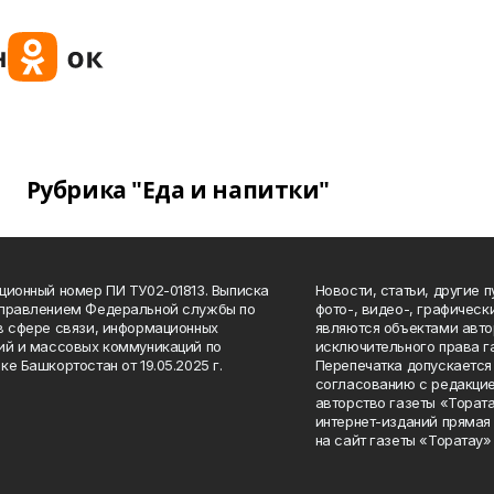
Рубрика "Еда и напитки"
ционный номер ПИ ТУ02-01813. Выписка
Новости, статьи, другие 
Управлением Федеральной службы по
фото-, видео-, графичес
в сфере связи, информационных
являются объектами авто
ий и массовых коммуникаций по
исключительного права г
ке Башкортостан от 19.05.2025 г.
Перепечатка допускается 
согласованию с редакцие
авторство газеты «Тората
интернет-изданий прямая
на сайт газеты «Торатау»