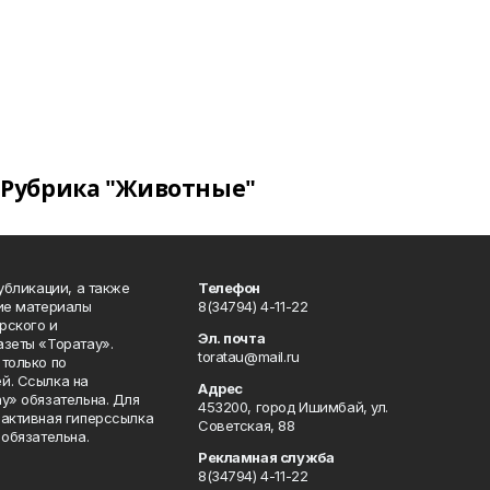
Рубрика "Животные"
публикации, а также
Телефон
кие материалы
8(34794) 4-11-22
рского и
Эл. почта
азеты «Торатау».
toratau@mail.ru
только по
й. Ссылка на
Адрес
у» обязательна. Для
453200, город Ишимбай, ул.
 активная гиперссылка
Советская, 88
 обязательна.
Рекламная служба
8(34794) 4-11-22