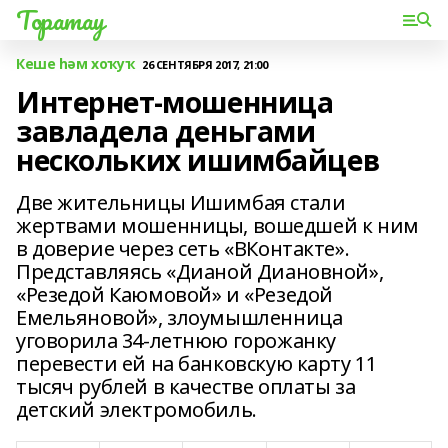
Торатау
Кеше һәм хоҡуҡ
26 СЕНТЯБРЯ 2017, 21:00
Интернет-мошенница
завладела деньгами
нескольких ишимбайцев
Две жительницы Ишимбая стали
жертвами мошенницы, вошедшей к ним
в доверие через сеть «ВКонтакте».
Представляясь «Дианой Диановной»,
«Резедой Каюмовой» и «Резедой
Емельяновой», злоумышленница
уговорила 34-летнюю горожанку
перевести ей на банковскую карту 11
тысяч рублей в качестве оплаты за
детский электромобиль.