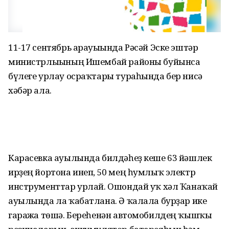
11-17 сентябрь арауығында Рәсәй Эске эштәр
министрлығының Ишембай районы буйынса
бүлеге урлау осраҡтары тураһында бер нисә
хәбәр ала.
Карасевка ауылында билдәһеҙ кеше 63 йәшлек
ирҙең йортона инеп, 50 мең һумлыҡ электр
инструменттар урлай. Ошондай уҡ хәл Ҡанаҡай
ауылында ла ҡабатлана. Ә ҡалала бурҙар ике
гаражға төшә. Береһенән автомобилдең ҡышҡы