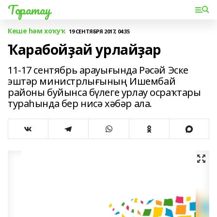
Торатау
Кеше һәм хоҡуҡ
19 СЕНТЯБРЯ 2017, 04:35
Ҡарабойҙай урлайҙар
11-17 сентябрь арауығында Рәсәй Эске
эштәр министрлығының Ишембай
районы буйынса бүлеге урлау осраҡтары
тураһында бер нисә хәбәр ала.