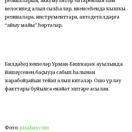
резиналарын, аккумулятор батареяһын һәм
велосипед алып сыҡһалар, икенсеһендә ҡышҡы
резиналарға, инструменттарға, автодеталдәргә
“айыу майы” һөртәләр.
Билдәһеҙ кешеләр Урман-Бишҡаҙаҡ ауылында
йәшәүсенең баҫыуҙа сабып һалынған
ҡарабойҙайын тейәп алып китәләр. Ошо урлау
факттары буйынса енәйәт эштәре асылған.
Фото:
pixabay.com