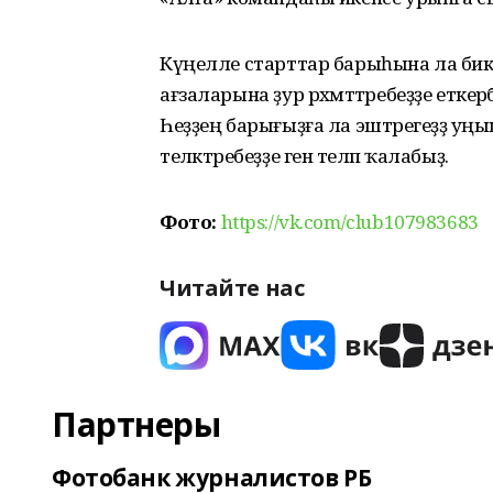
Күңелле старттар барыһына ла би
ағзаларына ҙур рәхмәттәребеҙҙе еткер
Һеҙҙең барығыҙға ла эштәрегеҙҙә уңы
теләктәребеҙҙе генә теләп ҡалабыҙ.
Фото:
https://vk.com/club107983683
Читайте нас
Партнеры
Фотобанк журналистов РБ