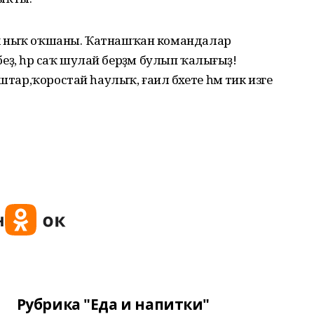
к ныҡ оҡшаны. Ҡатнашҡан командалар
әбеҙ, һәр саҡ шулай берҙәм булып ҡалығыҙ!
штар,ҡоростай һаулыҡ, ғаилә бәхете һәм тик изге
Рубрика "Еда и напитки"