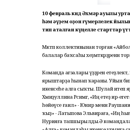
10 февраль көндө Әхмәр ауылы ур
һәм әүҙем оҙон ғүмерлелек йылы
тип аталған күңелле старттар үтт
Мәктәп коллективынан торған «Айбол
балалар баҡсаһы хеҙмәткәрҙәренән т
Команда ағзалары үҙҙәрен етеҙлектә, 
ярыштарҙа һынап ҡараны. Уйын бик 
икенсеһе алға сыҡты. Шулай итеп я
Хәмиҙуллина Рәсимәгә, «Иң етеҙ ир-ег
һөйөүсе ғаилә» - Юнир менән Рауша
ҡыҙ» - Латыпова Эльвираға, «Иң 
Нурияға тапшырылды.Ә командалар
«Алға» командаһы икенсе урынға с