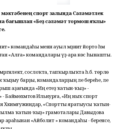
та мәктәбенең спорт залында Сәләмәтлек
на бағышлап «Беҙ сәләмәт тормош яҡлы»
е.
ит» командаһы менән ауыл мәҙәниәт йорто һәм
орған «Алға» командалары үҙ-ара көс һынашты.
мәргәнлектә, сослоҡта, тапҡырлыҡта һ.б. төрлө
ҡыҙыу барҙы, командаларҙың әле береһе, әле
рыш аҙағында «Иң етеҙ ҡатын-ҡыҙ» -
ет» - Баймөхәмәтов Ильнурға, «Иң ныҡ спорт
ния Хәкимғужиндар, «Спортты яратыусы ҡатын-
һығылма ҡатын-ҡыҙ» грамоталары Давыдова
 араһынан «Айболит » командаһы - беренсе,
ыҡты.