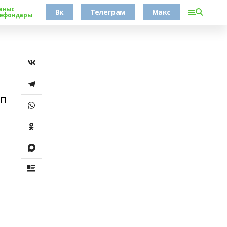
аныс
Вк
Телеграм
Макс
ефондары
ип