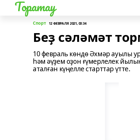
Торатау
Спорт
12 ФЕВРАЛЯ 2021, 03:34
Беҙ сәләмәт то
10 февраль көндө Әхмәр ауылы у
һәм әүҙем оҙон ғүмерлелек йылы
аталған күңелле старттар үтте.