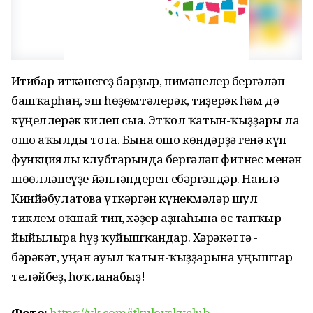
Иғтибар иткәнегеҙ барҙыр, нимәнелер бергәләп
башҡарһаң, эш һөҙөмтәлерәк, тиҙерәк һәм дә
күңеллерәк килеп сыға. Этҡол ҡатын-ҡыҙҙары ла
ошо аҡылды тота. Бына ошо көндәрҙә генә күп
функциялы клубтарында бергәләп фитнес менән
шөғөлләнеүҙе йәнләндереп ебәргәндәр. Наилә
Кинйәбулатова үткәргән күнекмәләр шул
тиклем оҡшай тип, хәҙер аҙнаһына өс тапҡыр
йыйылырға һүҙ ҡуйышҡандар. Хәрәкәттә -
бәрәкәт, уңған ауыл ҡатын-ҡыҙҙарына уңыштар
теләйбеҙ, һоҡланабыҙ!
Фото:
https://vk.com/itkulovskyclub