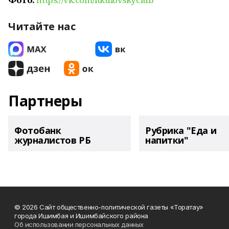
Читайте нас
Партнеры
Фотобанк
Рубрика "Еда и
журналистов РБ
напитки"
© 2026 Сайт общественно-политической газеты «Торатау»
города Ишимбая и Ишимбайского района
Об использовании персональных данных