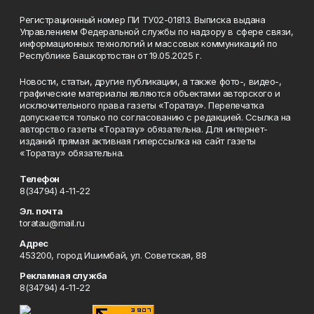
Регистрационный номер ПИ ТУ02-01813. Выписка выдана
Управлением Федеральной службы по надзору в сфере связи,
информационных технологий и массовых коммуникаций по
Республике Башкортостан от 19.05.2025 г.
Новости, статьи, другие публикации, а также фото-, видео-,
графические материалы являются объектами авторского и
исключительного права газеты «Торатау». Перепечатка
допускается только по согласованию с редакцией. Ссылка на
авторство газеты «Торатау» обязательна. Для интернет-
изданий прямая активная гиперссылка на сайт газеты
«Торатау» обязательна.
Телефон
8(34794) 4-11-22
Эл. почта
toratau@mail.ru
Адрес
453200, город Ишимбай, ул. Советская, 88
Рекламная служба
8(34794) 4-11-22