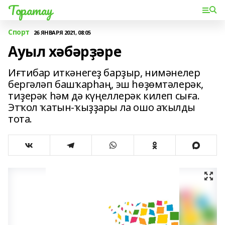
Торатау
Спорт
26 ЯНВАРЯ 2021, 08:05
Ауыл хәбәрҙәре
Иғтибар иткәнегеҙ барҙыр, нимәнелер
бергәләп башҡарһаң, эш һөҙөмтәлерәк,
тиҙерәк һәм дә күңеллерәк килеп сыға.
Этҡол ҡатын-ҡыҙҙары ла ошо аҡылды
тота.