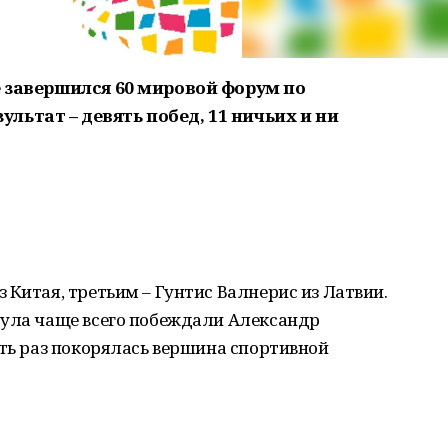
е завершился 60 мировой форум по
ьтат – девять побед, 11 ничьих и ни
 Китая, третьим – Гунтис Валнерис из Латвии.
тула чаще всего побеждали Александр
ять раз покорялась вершина спортивной