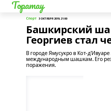
Торатау
Спорт
3 ОКТЯБРЯ 2019, 21:00
Башкирский ша
Георгиев стал 
В городе Ямусукро в Кот-д’Ивуар
международным шашкам. Его резу
поражения.