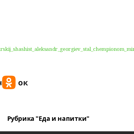
irskij_shashist_aleksandr_georgiev_stal_chempionom_mi
Рубрика "Еда и напитки"