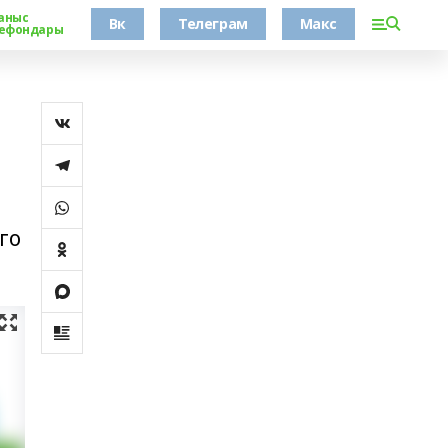
аныс
Вк
Телеграм
Макс
ефондары
го