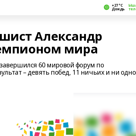
+27 °С
Ыш
Дождь
тел
шист Александр
чемпионом мира
е завершился 60 мировой форум по
льтат – девять побед, 11 ничьих и ни одно