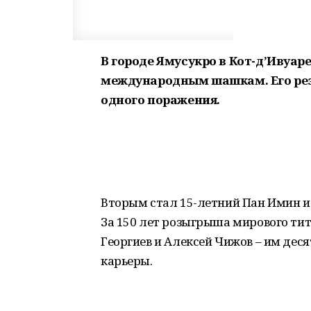
В городе Ямусукро в Кот-д’Ивуар
международным шашкам. Его резул
одного поражения.
Вторым стал 15-летний Пан Имин из
За 150 лет розыгрыша мирового ти
Георгиев и Алексей Чижов – им дес
карьеры.