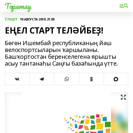
Торатау
Спорт
19 АВГУСТА 2019, 21:00
ЕҢЕЛ СТАРТ ТЕЛӘЙБЕҘ!
Бөгөн Ишембай республиканың йәш
велоспортсыларын ҡаршыланы.
Башҡортостан беренселегенә ярышты
асыу тантанаһы Саңғы базаһында үтте.