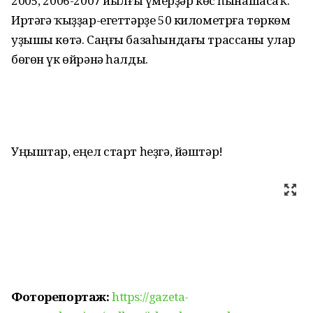
2005, 2006-2007 йылғы үҫмерҙәр көс һынашасаҡ.
Иртәгә ҡыҙҙар-егеттәрҙе 50 километрға төркөм
уҙышы көтә. Саңғы базаһындағы трассаны улар
бөгөн үк өйрәнә һалды.
Уңыштар, еңел старт һеҙгә, йәштәр!
Фоторепортаж:
https://gazeta-