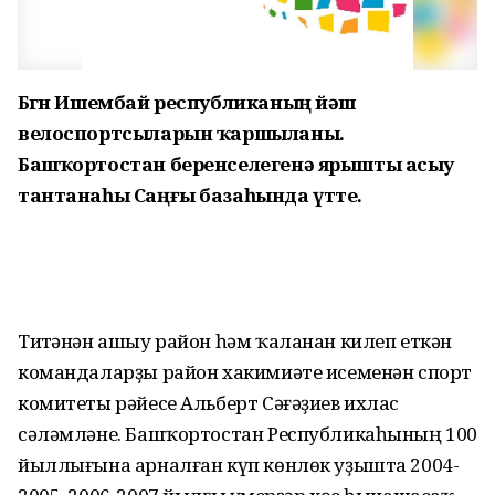
Бөгөн Ишембай республиканың йәш
велоспортсыларын ҡаршыланы.
Башҡортостан беренселегенә ярышты асыу
тантанаһы Саңғы базаһында үтте.
Тиҫтәнән ашыу район һәм ҡаланан килеп еткән
командаларҙы район хакимиәте исеменән спорт
комитеты рәйесе Альберт Сәғәҙиев ихлас
сәләмләне. Башҡортостан Республикаһының 100
йыллығына арналған күп көнлөк уҙышта 2004-