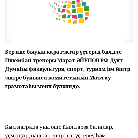
Бер нисә быуын каратэктар үҫтергән билдәле
Ишембай тренеры Марат ӘЙҮПОВ РФ Дәүләт
Думаһы физкультура, спорт, туризм һәм йәштәр
эштәре буйынса комитетының Маҡтау
грамотаһы менән бүләкләнде.
Был награда уның ошо йылдарҙа балалар,
үҫмерҙәр, йәштәр спортын үҫтереү һәм