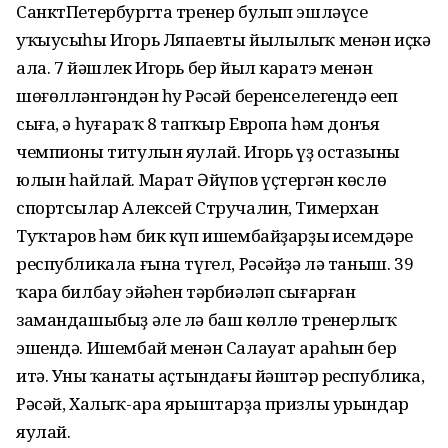
СанктПетербургта тренер булып эшләүсе
уҡыусыһы Игорь Ляпаевты йылылыҡ менән иҫкә
ала. 7 йәшлек Игорь бер йыл каратэ менән
шөғөлләнгәндән һуң Рәсәй беренселегендә еңеп
сыға, ә һуңғараҡ 8 тапҡыр Европа һәм донъя
чемпионы титулын яулай. Игорь үҙ остазының
юлын һайлай. Марат Әйүпов үҫтергән көслө
спортсылар Алексей Стручалин, Тимерхан
Туҡтаров һәм бик күп ишембайҙарҙың исемдәре
республикала ғына түгел, Рәсәйҙә лә таныш. 39
ҡара билбау эйәһен тәрбиәләп сығарған
замандашыбыҙ әле лә баш көллө тренерлыҡ
эшендә. Ишембай менән Салауат араһын бер
итә. Уның ҡанаты аҫтындағы йәштәр республика,
Рәсәй, Халыҡ-ара ярыштарҙа призлы урындар
яулай.