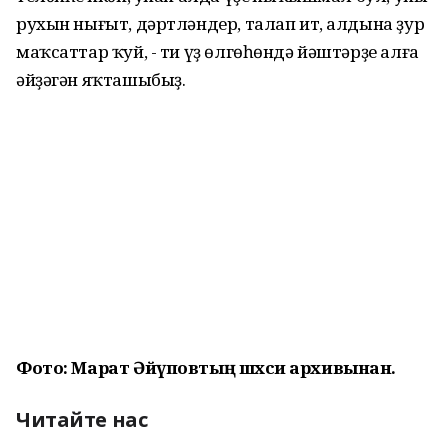
рухын нығыт, дәртләндер, талап ит, алдына ҙур
маҡсаттар ҡуй, - ти үҙ өлгөһөндә йәштәрҙе алға
әйҙәгән яҡташыбыҙ.
Фото: Марат Әйүповтың шәхси архивынан.
Читайте нас