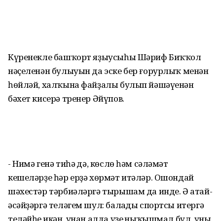
Күренекле башҡорт яҙыусыһы Шәриф Биҡҡол
нәҫеленән булыуын да эске бер ғорурлыҡ менән
һөйләй, халҡына файҙалы булып йәшәүенән
бәхет кисерә тренер Әйүпов.
- Нимә генә тиһәң дә, көслө һәм сәләмәт
кешеләрҙе һәр ерҙә хөрмәт итәләр. Ошондай
шәхестәр тәрбиәләргә тырышам да инде. Ә атай-
әсәйҙәргә теләгем шул: балаңды спортсы итергә
теләйһең икән, унан алда үҙең ныҡышмал бул, уның