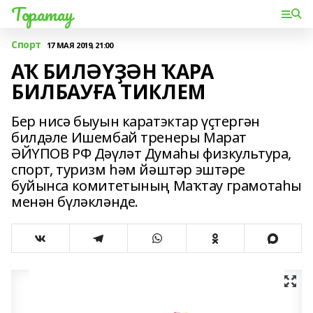
Торатау
Спорт
17 МАЯ 2019, 21:00
АҠ БИЛӘҮҘӘН ҠАРА
БИЛБАУҒА ТИКЛЕМ
Бер нисә быуын каратэктар үҫтергән
билдәле Ишембай тренеры Марат
ӘЙҮПОВ РФ Дәүләт Думаһы физкультура,
спорт, туризм һәм йәштәр эштәре
буйынса комитетының Маҡтау грамотаһы
менән бүләкләнде.