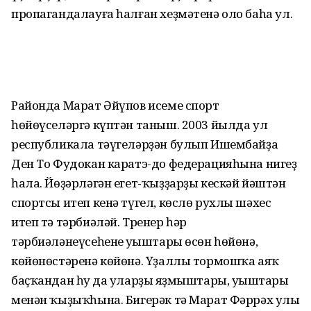
пропагандалауға һалған хеҙмәтенә оло баһа ул.
Районда Марат Әйүпов исеме спорт
һөйөүселәргә күптән таныш. 2003 йылда ул
республикала тәүгеләрҙән булып Ишембайҙа
Ден То Фудокан каратэ-до федерацияһына нигеҙ
һала. Йөҙәрләгән егет-ҡыҙҙарҙы кескәй йәштән
спортсы итеп кенә түгел, көслө рухлы шәхес
итеп тә тәрбиәләй. Тренер һәр
тәрбиәләнеүсеһенең уңыштары өсөн һөйөнә,
көйөнөстәренә көйөнә. Үҙаллы тормошҡа аяҡ
баҫҡандан һуң да уларҙың яҙмыштары, уңыштары
менән ҡыҙыҡһына. Бигерәк тә Марат Фәррәх улы