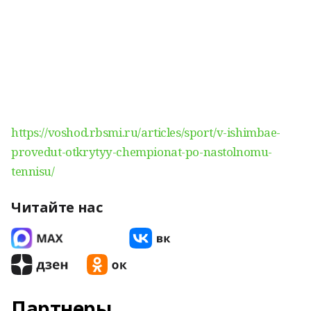
https://voshod.rbsmi.ru/articles/sport/v-ishimbae-
provedut-otkrytyy-chempionat-po-nastolnomu-
tennisu/
Читайте нас
Партнеры