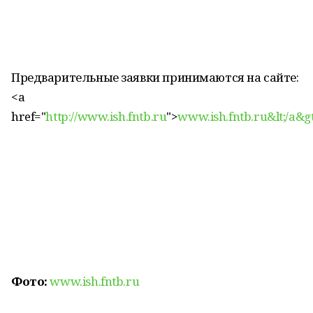
Предварительные заявки принимаются на сайте:
<a
href="
http://www.ish.fntb.ru
">
www.ish.fntb.ru&lt;/a&gt
Фото:
www.ish.fntb.ru