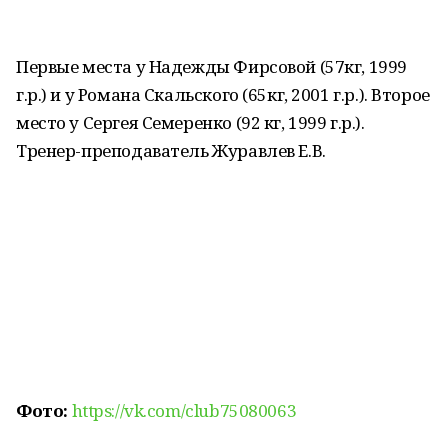
Первые места у Надежды Фирсовой (57кг, 1999
г.р.) и у Романа Скальского (65кг, 2001 г.р.). Второе
место у Сергея Семеренко (92 кг, 1999 г.р.).
Тренер-преподаватель Журавлев Е.В.
Фото:
https://vk.com/club75080063