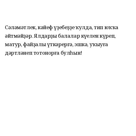
Сәләмәтлек, кәйеф үҙебеҙҙең ҡулда, тип юҡҡа
әйтмәйҙәр. Ялдарҙы балалар күңелен күреп,
матур, файҙалы үткәрергә, эшкә, уҡыуға
дәртләнеп тотонорға булһын!