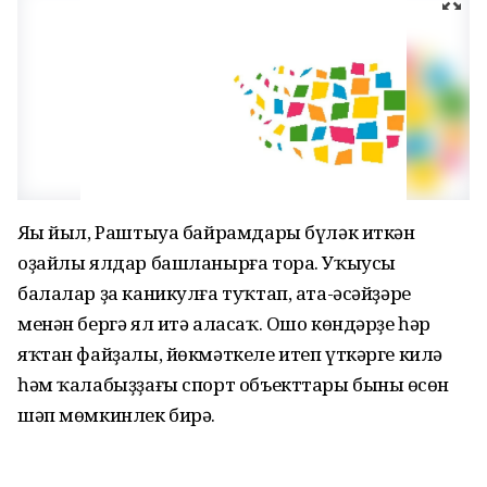
Яңы йыл, Раштыуа байрамдары бүләк иткән
оҙайлы ялдар башланырға тора. Уҡыусы
балалар ҙа каникулға туҡтап, ата-әсәйҙәре
менән бергә ял итә аласаҡ. Ошо көндәрҙе һәр
яҡтан файҙалы, йөкмәткеле итеп үткәрге килә
һәм ҡалабыҙҙағы спорт объекттары бының өсөн
шәп мөмкинлек бирә.