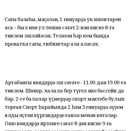
Саңғы базаһы, мәҫәлән, 1 ғинуарҙа уҡ ишектәрен
аса – был көн ул төшкө сәғәт 2-нән киске 8-гә
тиклем эшләйәсәк. Теләгән һәр кем бында
прокатҡа саңғы, тюбингтар ала аласаҡ.
Артабанғы көндәрҙә эш сәғәте - 11.00-дан 19.00-ға
тиклем. Шөкөр, ҡалала бер түгел ике бассейн да
бар. 2-се балалар-үҫмерҙәр спорт мәктәбе булып
торған Спорт һарайында 2 һәм 3 ғинуарҙа әүҙем
ялды өҫтөн күргәндәрҙе ғаилә менән көтәләр.
Ошо көндәрҙә иртәнге сәғәт 8-ҙән киске 9-ға