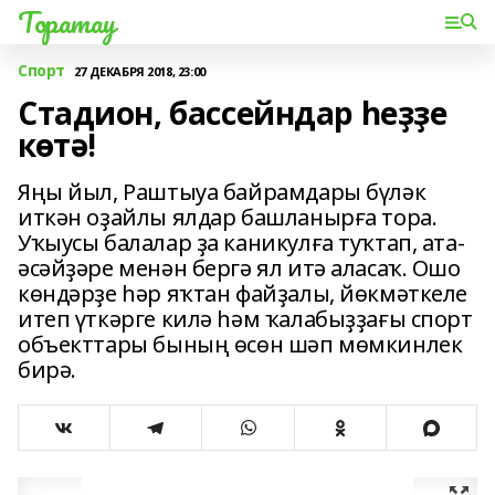
Торатау
Спорт
27 ДЕКАБРЯ 2018, 23:00
Стадион, бассейндар һеҙҙе
көтә!
Яңы йыл, Раштыуа байрамдары бүләк
иткән оҙайлы ялдар башланырға тора.
Уҡыусы балалар ҙа каникулға туҡтап, ата-
әсәйҙәре менән бергә ял итә аласаҡ. Ошо
көндәрҙе һәр яҡтан файҙалы, йөкмәткеле
итеп үткәрге килә һәм ҡалабыҙҙағы спорт
объекттары бының өсөн шәп мөмкинлек
бирә.