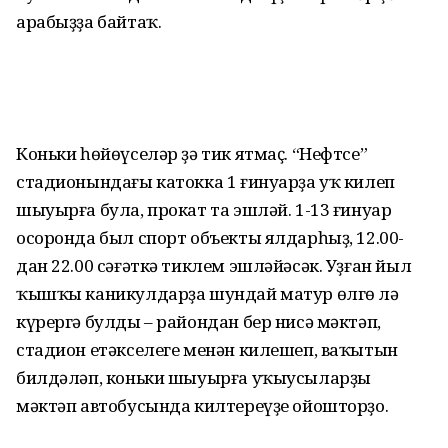
арабыҙҙа байтаҡ.
Коньки һөйөүселәр ҙә тик ятмаҫ. “Нефтсе”
стадионындағы катокка 1 ғинуарҙа уҡ килеп
шыуырға була, прокат та эшләй. 1-13 ғинуар
осоронда был спорт объекты ялдарһыҙ, 12.00-
дан 22.00 сәғәткә тиклем эшләйәсәк. Уҙған йыл
ҡышҡы каникулдарҙа шундай матур өлгө лә
күрергә булды – райондан бер нисә мәктәп,
стадион етәкселеге менән килешеп, ваҡытын
билдәләп, коньки шыуырға уҡыусыларҙы
мәктәп автобусында килтереүҙе ойошторҙо.