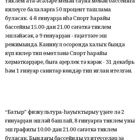
тиклем ата-әсәләре менән сауна менән бассейнға
килеүсе балаларға 50 процент ташлама
буласаҡ. 4-8 ғинуарҙа иһә Спорт һарайы
бассейны 15.00-дан 21.00 сәғәткә тиклем
эшләйәсәк, ә 9 ғинуарҙан - ғәҙәттәге эш
режимында. Каникул осоронда халыҡ бында
күп килер тип өмөтләнә Спорт һарайы
хеҙмәткәрҙәре, быға әҙерлек тә кәрәк - 31 декабрь
һәм 1 ғинуар санитар көндәр тип иғлан ителгән.
“Батыр” физкультура-һауыҡтырыу үҙәге лә 2
ғинуарҙан эшләй башлай, 8 ғинуарға тиклем уның
эш графигы 10.00-дән 21.00 сәғәткә тиклем
буласаҡ. Бындағы бассейнды үҙ итеүселәр ҙә