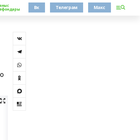
аныс
Вк
Телеграм
Макс
ефондары
по