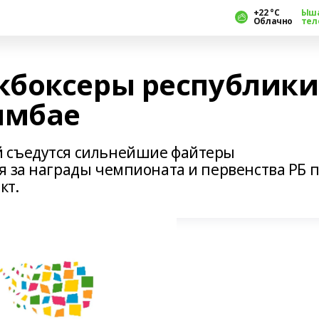
+22 °С
Ыш
Облачно
тел
кбоксеры республики
имбае
 съедутся сильнейшие файтеры
я за награды чемпионата и первенства РБ 
кт.