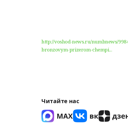
http://voshod-news.ru/numbnews/9984
bronzovym-prizerom-chempi...
Читайте нас