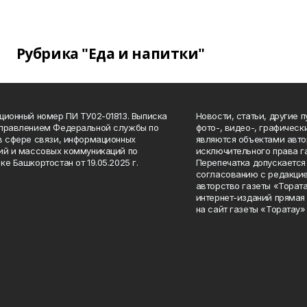
Рубрика "Еда и напитки"
ционный номер ПИ ТУ02-01813. Выписка
Новости, статьи, другие 
Управлением Федеральной службы по
фото-, видео-, графичес
в сфере связи, информационных
являются объектами авто
ий и массовых коммуникаций по
исключительного права г
ке Башкортостан от 19.05.2025 г.
Перепечатка допускается 
согласованию с редакцие
авторство газеты «Тората
интернет-изданий прямая
на сайт газеты «Торатау»