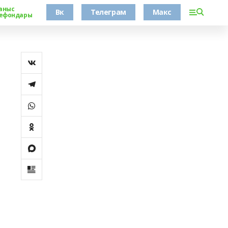
аныс
Вк
Телеграм
Макс
ефондары