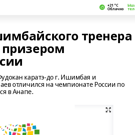
+21 °С
Ыш
Облачно
тел
имбайского тренера
 призером
ссии
удокан каратэ-до г. Ишимбая и
аев отличился на чемпионате России по
ся в Анапе.