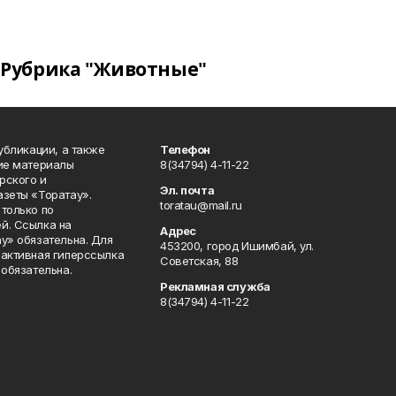
Рубрика "Животные"
публикации, а также
Телефон
кие материалы
8(34794) 4-11-22
рского и
Эл. почта
азеты «Торатау».
toratau@mail.ru
только по
й. Ссылка на
Адрес
у» обязательна. Для
453200, город Ишимбай, ул.
 активная гиперссылка
Советская, 88
 обязательна.
Рекламная служба
8(34794) 4-11-22