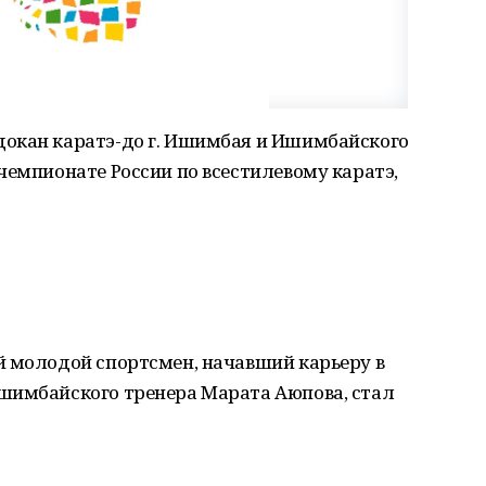
окан каратэ-до г. Ишимбая и Ишимбайского
чемпионате России по всестилевому каратэ,
й молодой спортсмен, начавший карьеру в
шимбайского тренера Марата Аюпова, стал