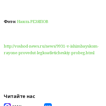
Фото:
Наиль РЕЗЯПОВ
http://voshod-news.ru/news/9931-v-ishimbayskom-
rayone-provedut-legkoatleticheskiy-probeg.html
Читайте нас