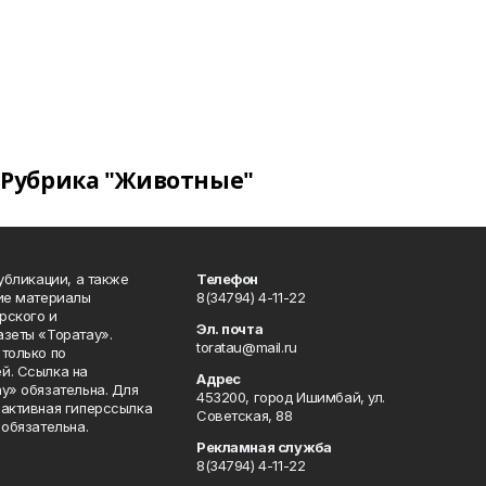
Рубрика "Животные"
публикации, а также
Телефон
кие материалы
8(34794) 4-11-22
рского и
Эл. почта
азеты «Торатау».
toratau@mail.ru
только по
й. Ссылка на
Адрес
у» обязательна. Для
453200, город Ишимбай, ул.
 активная гиперссылка
Советская, 88
 обязательна.
Рекламная служба
8(34794) 4-11-22