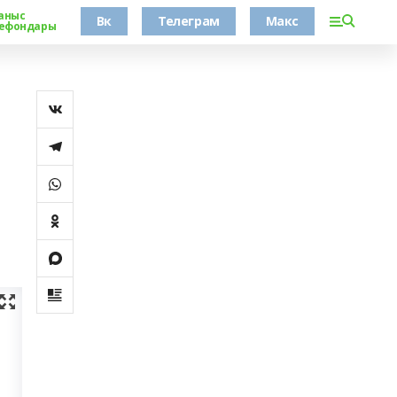
аныс
Вк
Телеграм
Макс
ефондары