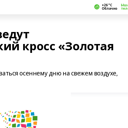
+26 °С
Ыш
Облачно
тел
ведут
кий кросс «Золотая
ваться осеннему дню на свежем воздухе,