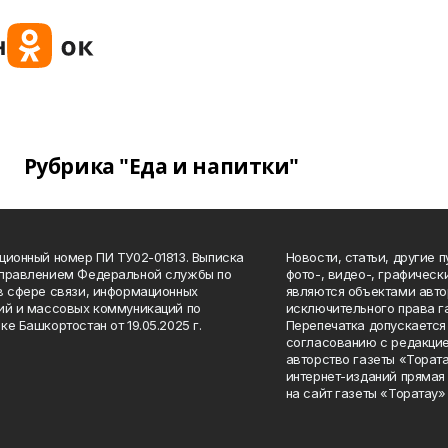
Рубрика "Еда и напитки"
ционный номер ПИ ТУ02-01813. Выписка
Новости, статьи, другие 
Управлением Федеральной службы по
фото-, видео-, графичес
в сфере связи, информационных
являются объектами авто
ий и массовых коммуникаций по
исключительного права г
ке Башкортостан от 19.05.2025 г.
Перепечатка допускается 
согласованию с редакцие
авторство газеты «Тората
интернет-изданий прямая
на сайт газеты «Торатау»