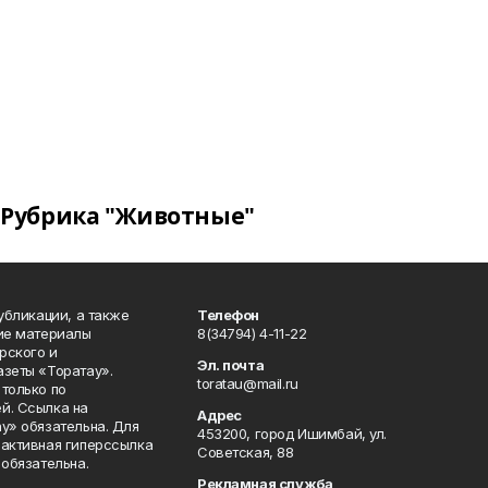
Рубрика "Животные"
публикации, а также
Телефон
кие материалы
8(34794) 4-11-22
рского и
Эл. почта
азеты «Торатау».
toratau@mail.ru
только по
й. Ссылка на
Адрес
у» обязательна. Для
453200, город Ишимбай, ул.
 активная гиперссылка
Советская, 88
 обязательна.
Рекламная служба