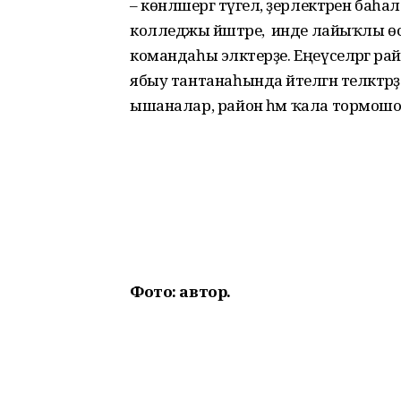
– көнләшергә түгел, әҙерлектәрен баһа
колледжы йәштәре, ә инде лайыҡлы
командаһы эләктерҙе. Еңеүселәргә райо
ябыу тантанаһында әйтелгән теләктәрҙ
ышаналар, район һәм ҡала тормошон
Фото: автор.