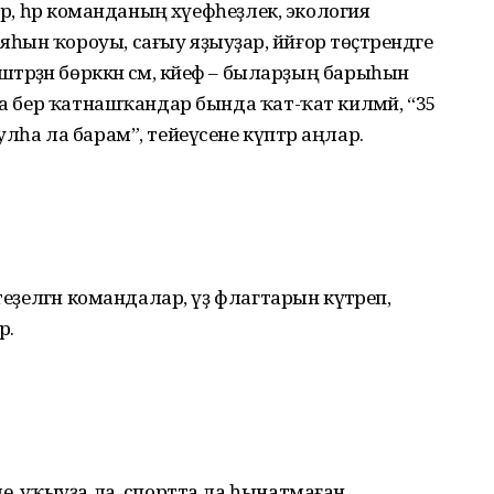
ар, һәр команданың хәүефһеҙлек, экология
ын ҡороуы, сағыу яҙыуҙар, йәйғор төҫтәрендәге
 йәштәрҙән бөрккән сәм, кәйеф – быларҙың барыһын
на бер ҡатнашҡандар бында ҡат-ҡат килмәй, “35
лһа ла барам”, тейеүсене күптәр аңлар.
теҙелгән командалар, үҙ флагтарын күтәреп,
ә.
е, уҡыуҙа ла, спортта ла һынатмаған,