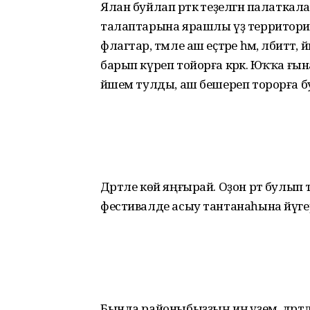
Ялан буйлап рәткә теҙелгән палаткал
талаптарына ярашлы үҙ территорияһ
флагтар, тәмле аш еҫтәре һәм, әлбиттә,
барып күреп тойорға кәрәк. Юҡҡа ғы
йәшем тулды, аш бешереп торорға бу
Дәртле көй яңғырай. Оҙон рәт булып 
фестивалде асыу тантанаһына йүгер
Бында районыбыҙҙың иң әүҙем, дәртл