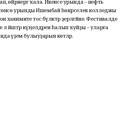
лап, өйрәнергә ҡала. Икенсе урында – нефть
 өсөнсө урынды Ишембай һөнәрселек колледжы
н хакимиәте тос бүләктәр әҙерләгәйне. Фестивалде
е лә йәштәр күңелдәренә һалып ҡуйҙы – уларға
да әүҙем булыуҙарын көтәләр.