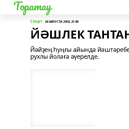
Торатау
Спорт
24 АВГУСТА 2018, 21:00
ЙӘШЛЕК ТАНТАН
Йәйҙең һуңғы айында йәштәребе
рухлы йолаға әүерелде.