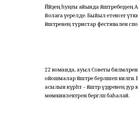
Йәйҙең һуңғы айында йәштәребеҙҙең
йолаға әүерелде. Быйыл етенсегә үтк
йәштәренең туристар фестивален спор
22 команда, ауыл Советы биләмәләре
ойошмалар йәштәре берләшеп килгән. 
асылын күрһәтә – йәштәр үҙҙәренең ҙур
мөмкинлектәрен бергәләп баһалай.