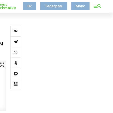
аныс
Вк
Телеграм
Макс
ефондары
әм