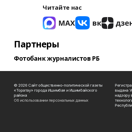
Читайте нас
Партнеры
Фотобанк журналистов РБ
© 2026 Сайт общественно-политической газеты
Регистра
«Торатау» города Ишимбая и Ишимбайского
выдана 
района
надзору 
Об использовании персональных данных
технолог
Республи