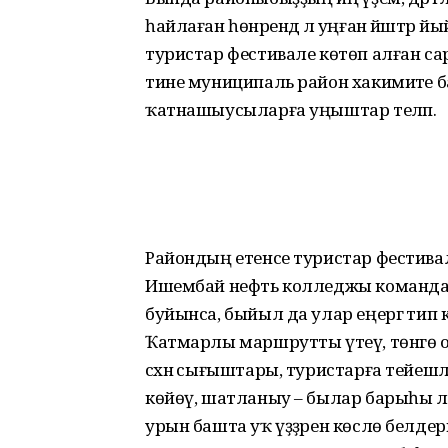
һайлаған һөнәрендә лә уңған йәштәр
туристар фестивале көтөп алған сара
тине муниципаль район хакимиәте 
ҡатнашыусыларға уңыштар теләп.
Райондың етенсе туристар фестивал
Ишембай нефть колледжы команда
буйынса, быйыл да улар еңергә тип к
Ҡатмарлы маршрутты үтеү, төнгө о
сәхнә сығыштары, туристарға тейеш
көйөү, шатланыу – былар барыһы л
урын башта уҡ үҙҙәрен көслө белдер