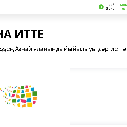
+29 °С
Ыш
Ясно
тел
А ИТТЕ
ҙҙең Аҙнай яланында йыйылыуы дәртле һ