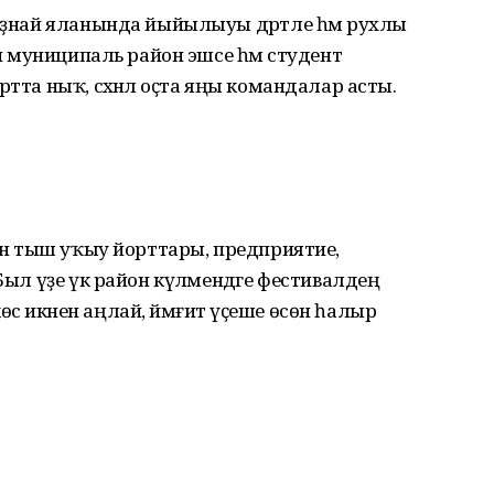
 Аҙнай яланында йыйылыуы дәртле һәм рухлы
ән муниципаль район эшсе һәм студент
тта ныҡ, сәхнәлә оҫта яңы командалар асты.
нән тыш уҡыу йорттары, предприятие,
Был үҙе үк район күләмендәге фестивалдең
 көс икәнен аңлай, йәмғиәт үҫеше өсөн һалыр