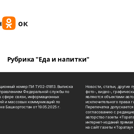
Рубрика "Еда и напитки"
ционный номер ПИ ТУ02-01813. Выписка
Новости, статьи, другие 
Управлением Федеральной службы по
фото-, видео-, графичес
в сфере связи, информационных
являются объектами авто
ий и массовых коммуникаций по
исключительного права г
ке Башкортостан от 19.05.2025 г.
Перепечатка допускается 
согласованию с редакцие
авторство газеты «Тората
интернет-изданий прямая
на сайт газеты «Торатау»