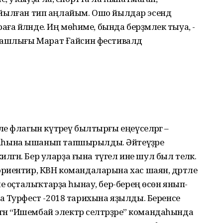
 йыйылған тип аңлайым. Ошо йылдар эсендә
ға әйләнде. Иң мөһиме, бында берҙәмлек тыуа, -
башлығы Марат Ғайсин фестивалдә
е флагын күтәреү былтырғы еңеүселәргә –
һына ышанып тапшырылды. Әйтеүҙәре
илгән. Бер уларҙа ғына түгел ине шул был теләк.
риентир, КВН командаларына хас шаян, дәртле
ле оҫталыҡтарҙа һынау, бер-берең өсөн янып-
а Турфест -2018 тарихына яҙылды. Беренсе
гән “Ишембай электр селтәрҙәре” командаһында