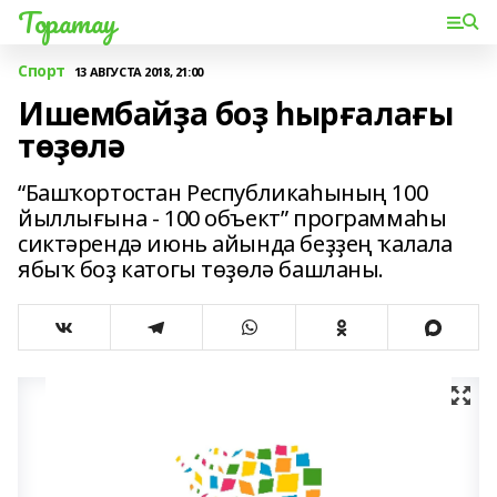
Торатау
Спорт
13 АВГУСТА 2018, 21:00
Ишембайҙа боҙ һырғалағы
төҙөлә
“Башҡортостан Республикаһының 100
йыллығына - 100 объект” программаһы
сиктәрендә июнь айында беҙҙең ҡалала
ябыҡ боҙ катогы төҙөлә башланы.