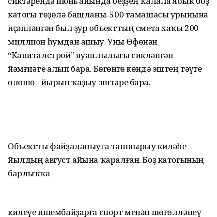
сиктәрендә июнь айында беҙҙең ҡалала ябыҡ боҙ
катогы төҙөлә башланы. 500 тамашасы урынына
иҫәпләнгән был ҙур объекттың смета хаҡы 200
миллион һумдан ашыу. Уны Өфөнән
“Капиталстрой” яуаплылығы сикләнгән
йәмғиәте алып бара. Бөгөнгө көндә эштең тәүге
өлөшө - йырын ҡаҙыу эштәре бара.
Объектты файҙаланыуға тапшырыу киләһе
йылдың август айына ҡаралған. Боҙ катогының
барлыҡҡа
килеүе ишембайҙарға спорт менән шөғөлләнеү