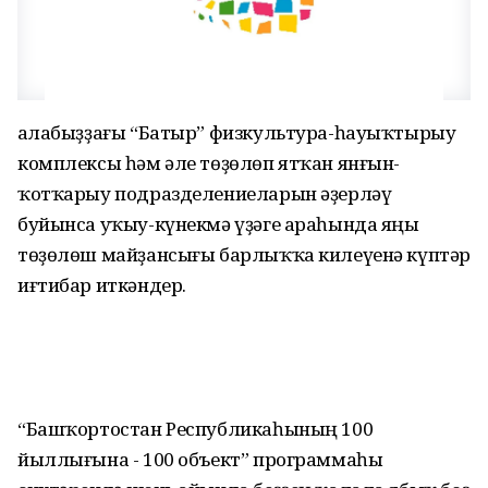
Ҡалабыҙҙағы “Батыр” физкультура-һауыҡтырыу
комплексы һәм әле төҙөлөп ятҡан янғын-
ҡотҡарыу подразделениеларын әҙерләү
буйынса уҡыу-күнекмә үҙәге араһында яңы
төҙөлөш майҙансығы барлыҡҡа килеүенә күптәр
иғтибар иткәндер.
“Башҡортостан Республикаһының 100
йыллығына - 100 объект” программаһы