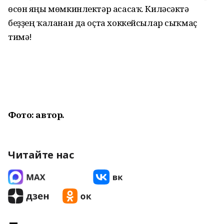
өсөн яңы мөмкинлектәр асасаҡ. Киләсәктә
беҙҙең ҡаланан да оҫта хоккейсылар сыҡмаҫ
тимә!
Фото: автор.
Читайте нас