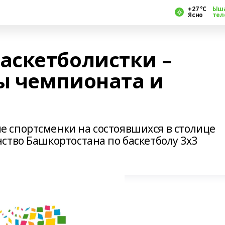
+27 °С
Ыш
Ясно
тел
скетболистки –
ы чемпионата и
 спортсменки на состоявшихся в столице
ство Башкортостана по баскетболу 3х3