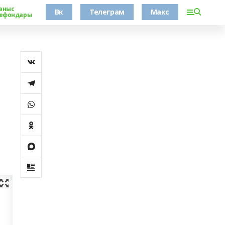
аныс
Вк
Телеграм
Макс
ефондары