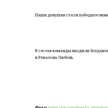
Наши девушки стали победителями в
В состав команды входили Богданов
и Репалова Любовь.
Фото:
https://vk.com/dussh3_ishimba