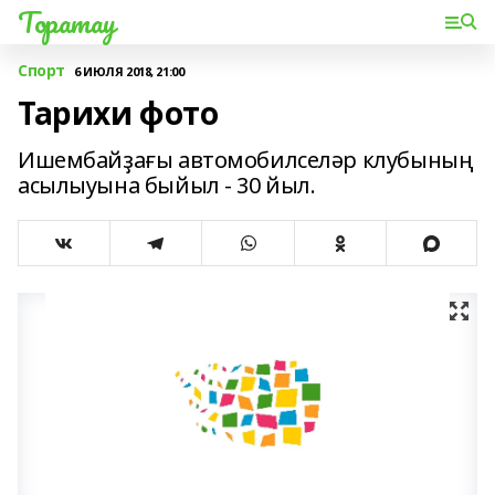
Торатау
Спорт
6 ИЮЛЯ 2018, 21:00
Тарихи фото
Ишембайҙағы автомобилселәр клубының
асылыуына быйыл - 30 йыл.