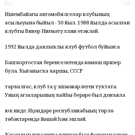
Ишембайҙағы автомобилселәр клубының
асылыуына быйыл - 30 йыл. 1988 йылда асылған
клубты Винер Ниғмәтуллин етәкләй.
1992 йылда данлыҡлы клуб футбол буйынса
Башҡортостан беренселегендә көмөш призер
була. Ҡыҙғанысҡа ҡаршы, СССР
тарҡалғас, клуб та үҙ эшмәкәрлеген туҡтата.
Уның ағзаларының ҡайһы берҙәре был донъяла
юҡ инде. Иҫәндәре республикабыҙҙың төрлө
төбәктәрендә йәшәй һәм эшләй.
Ҡасандыр иҫтәлеккә төшкән был фотонан үҙҙәрен