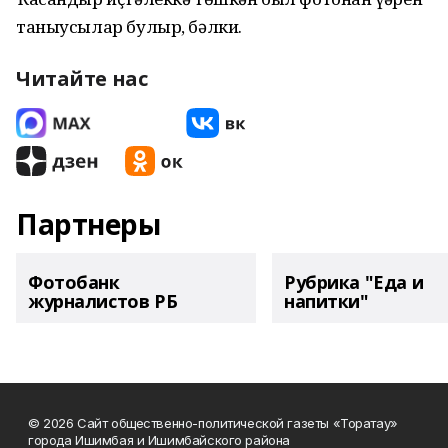
таныусылар булыр, бәлки.
Читайте нас
Партнеры
Фотобанк
Рубрика "Еда и
журналистов РБ
напитки"
© 2026 Сайт общественно-политической газеты «Торатау»
города Ишимбая и Ишимбайского района