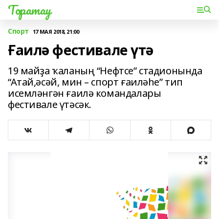
Торатау
Спорт
17 МАЯ 2018, 21:00
Ғаилә фестивале үтә
19 майҙа ҡаланың “Нефтсе” стадионында
“Атай,әсәй, мин – спорт ғаиләһе” тип
исемләнгән ғаилә командалары
фестивале үтәсәк.