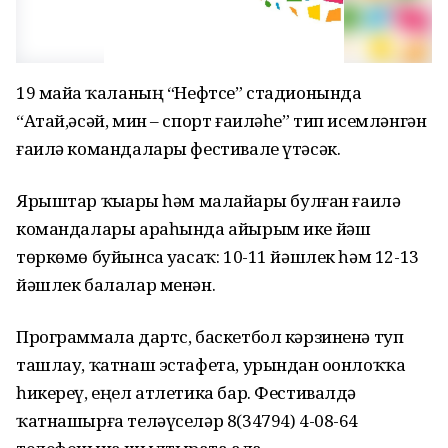
19 майҙа ҡаланың “Нефтсе” стадионында
“Атай,әсәй, мин – спорт ғаиләһе” тип исемләнгән
ғаилә командалары фестивале үтәсәк.
Ярыштар ҡыҙҙары һәм малайҙары булған ғаилә
командалары араһында айырым ике йәш
төркөмө буйынса уҙасаҡ: 10-11 йәшлек һәм 12-13
йәшлек балалар менән.
Программала дартс, баскетбол кәрзиненә туп
ташлау, ҡатнаш эстафета, урындан оҙонлоҡҡа
һикереү, еңел атлетика бар. Фестивалдә
ҡатнашырға теләүселәр 8(34794) 4-08-64