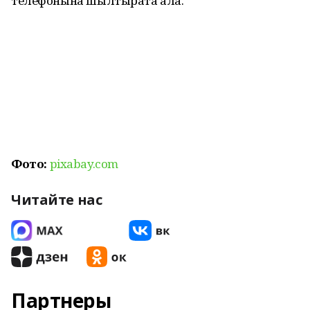
телефонына шылтырата ала.
Фото:
pixabay.com
Читайте нас
Партнеры