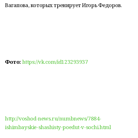
Вагапова, которых тренирует Игорь Федоров.
Фото:
https://vk.com/id123293937
http://voshod-news.ru/numbnews/7884-
ishimbayskie-shashisty-poedut-v-sochi.html