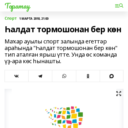
Торатау
Спорт
1 МАРТА 2018, 21:00
Һалдат тормошонан бер көн
Маҡар ауылы спорт залында егеттәр
араһында "Һалдат тормошонан бер көн"
тип аталған ярыш үтте. Унда өс команда
үҙ-ара көс һынашты.