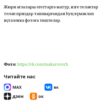
Жюри ағзалары егеттәргә матур, изге теләктәр
теләп приздар тапшырғандан һуң күмәкләп
иҫтәлеккә фотоға төштөләр.
Фото:
https://vk.com/makarovorb
Читайте нас