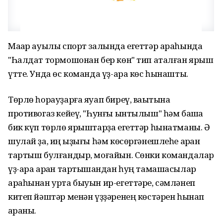
Маҡар ауылы спорт залында егеттәр араһында
"Һалдат тормошонан бер көн" тип аталған ярыш
үтте. Унда өс команда үҙ-ара көс һынашты.
Төрлө һорауҙарға яуап биреү, ваҡытына
противогаз кейеү, "Һунғы ынтылыш" һәм башҡа
бик күп төрлө ярыштарҙа егеттәр һынатманы. Ә
шулай ҙа, иң ҡыҙығы һәм көсөргәнешлеһе арҡан
тартыш булғандыр, моғайын. Сөнки командалар
үҙ-ара арҡан тартышҡандан һуң тамашасылар
араһынан урта быуын ир-егеттәре, сәмләнеп
китеп йәштәр менән үҙҙәренең көстәрен һынап
ҡараны.