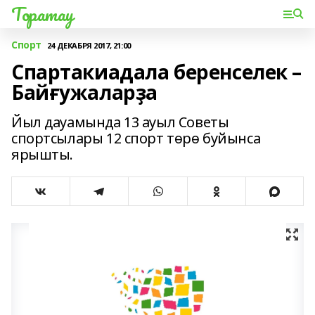
Торатау
Спорт
24 ДЕКАБРЯ 2017, 21:00
Спартакиадала беренселек –
Байғужаларҙа
Йыл дауамында 13 ауыл Советы
спортсылары 12 спорт төрө буйынса
ярышты.