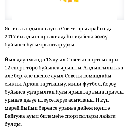
Яңы йыл алдынан ауыл Советтары араһында
2017 йылдың спартакиадаһы иҫәбенә йөҙөү
буйынса һуңғы ярыштар уҙҙы.
Йыл дауамында 13 ауыл Советы спортсылары
12 спорт төрө буйынса ярышты. Алдынғылыҡҡа
әле бер, әле икенсе ауыл Советы командаһы
сыҡты. Арҡан тартышыу, мини-футбол, йөҙөү
буйынса уҙғарылған һуңғы ярыштар ғына призлы
урынға дәғүә итеүселәрҙе асыҡланы. Иң күп
мәрәй йыйып беренсе урынға дөйөм иҫәптә
Байғужа ауыл биләмәһе спортсылары лайыҡ
булды.