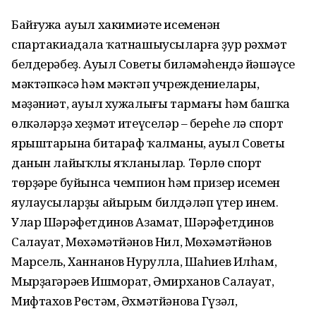
Байғужа ауыл хакимиәте исеменән
спартакиадала ҡатнашыусыларға ҙур рәхмәт
белдерәбеҙ. Ауыл Советы биләмәһендә йәшәүсе
мәктәпкәсә һәм мәктәп учреждениелары,
мәҙәниәт, ауыл хужалығы тармағы һәм башҡа
өлкәләрҙә хеҙмәт итеүселәр – береһе лә спорт
ярыштарына битараф ҡалманы, ауыл Советы
данын лайыҡлы яҡланылар. Төрлө спорт
төрҙәре буйынса чемпион һәм призер исемен
яулаусыларҙы айырым билдәләп үтер инем.
Улар Шәрәфетдинов Азамат, Шәрәфетдинов
Салауат, Мөхәмәтйәнов Нил, Мөхәмәтйәнов
Марсель, Ханнанов Нурулла, Шаһиев Илһам,
Мырҙагәрәев Ишморат, Әмирханов Салауат,
Мифтахов Рөстәм, Әхмәтйәнова Гүзәл,