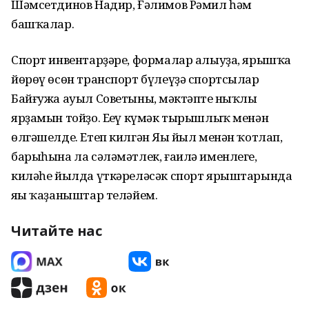
Шәмсетдинов Надир, Ғәлимов Рәмил һәм
башҡалар.
Спорт инвентарҙәре, формалар алыуҙа, ярышҡа
йөрөү өсөн транспорт бүлеүҙә спортсылар
Байғужа ауыл Советының, мәктәптең ныҡлы
ярҙамын тойҙо. Еңеү күмәк тырышлыҡ менән
өлгәшелде. Етеп килгән Яңы йыл менән ҡотлап,
барыһына ла сәләмәтлек, ғаилә именлеге,
киләһе йылда үткәреләсәк спорт ярыштарында
яңы ҡаҙаныштар теләйем.
Читайте нас