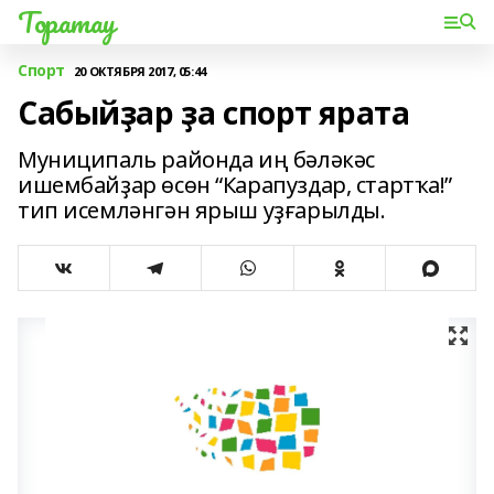
Торатау
Спорт
20 ОКТЯБРЯ 2017, 05:44
Сабыйҙар ҙа спорт ярата
Муниципаль районда иң бәләкәс
ишембайҙар өсөн “Карапуздар, стартҡа!”
тип исемләнгән ярыш уҙғарылды.