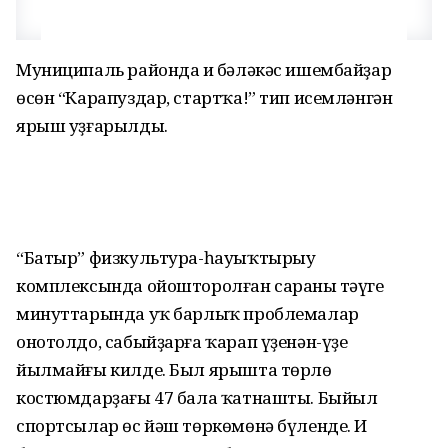
Муниципаль районда иң бәләкәс ишембайҙар
өсөн “Карапуздар, стартҡа!” тип исемләнгән
ярыш уҙғарылды.
“Батыр” физкультура-һауыҡтырыу
комплексында ойошторолған сараның тәүге
минуттарында уҡ барлыҡ проблемалар
онотолдо, сабыйҙарға ҡарап үҙенән-үҙе
йылмайғы килде. Был ярышта төрлө
костюмдарҙағы 47 бала ҡатнашты. Быйыл
спортсылар өс йәш төркөмөнә бүленде. Иң