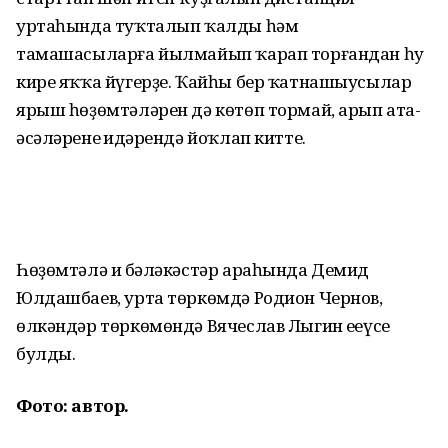
уртаһында туҡталып ҡалды һәм
тамашасыларға йылмайып ҡарап торғандан һуң
кире яҡҡа йүгерҙе. Ҡайһы бер ҡатнашыусылар
ярыш һөҙөмтәләрен дә көтөп тормай, арып ата-
әсәләренең иңдәрендә йоҡлап китте.
Һөҙөмтәлә иң бәләкәстәр араһында Демид
Юлдашбаев, урта төркөмдә Родион Чернов,
өлкәндәр төркөмөндә Вячеслав Лыгин еңеүсе
булды.
Фото: автор.