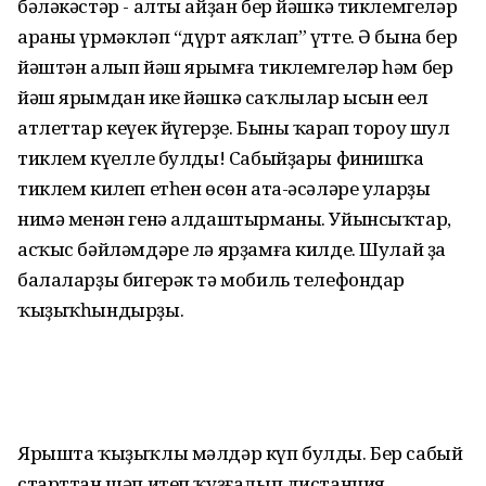
бәләкәстәр - алты айҙан бер йәшкә тиклемгеләр
араны үрмәкләп “дүрт аяҡлап” үтте. Ә бына бер
йәштән алып йәш ярымға тиклемгеләр һәм бер
йәш ярымдан ике йәшкә саҡлылар ысын еңел
атлеттар кеүек йүгерҙе. Быны ҡарап тороу шул
тиклем күңелле булды! Сабыйҙары финишҡа
тиклем килеп етһен өсөн ата-әсәләре уларҙы
нимә менән генә алдаштырманы. Уйынсыҡтар,
асҡыс бәйләмдәре лә ярҙамға килде. Шулай ҙа
балаларҙы бигерәк тә мобиль телефондар
ҡыҙыҡһындырҙы.
Ярышта ҡыҙыҡлы мәлдәр күп булды. Бер сабый
старттан шәп итеп ҡуҙғалып дистанция