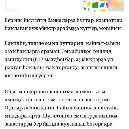
Бер нисә йыл рәттән банкаларҙа һуттар, компоттар
һаҡлаған хужабикәләр арабыҙҙа күптер, моғайын.
Баҡтиһәң, төшлө емеш һуттарын, ҡайнатмаһын
оҙаҡ һаҡларға ярамай. Сейә, абрикос төшөндә
амигдалин (В17 матдәһе) бар, аҙ миҡдарҙа ул
рактан һаҡлай. Оҙаҡ торғанда, зыянлы синиль
кислотаһына әүерелә.
Яңы ғына әҙерләнгән ҡайнатма, компоттағы
амигдалин кеше сәләмәтлегенә зыян килтермәй.
Оҙағыраҡ һаҡланған һайын синиль кислотаһы
миҡдары арта. Шуға төшлө емештәрҙән ҡышҡы
запастарҙы бер йылда ҡулланып бөтөргә кәрәк.