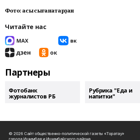
Фото: асыҡ сығанаҡтарҙан
Читайте нас
Партнеры
Фотобанк
Рубрика "Еда и
журналистов РБ
напитки"
© 2026 Сайт общественно-политической газеты «Торатау»
города Ишимбая и Ишимбайского района