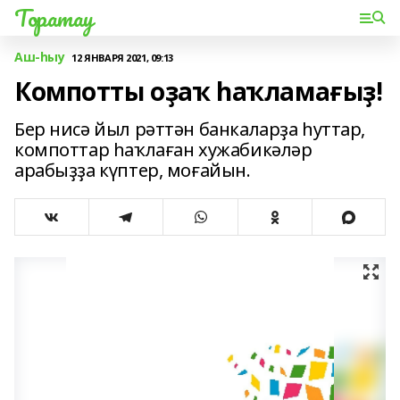
Торатау
Аш-һыу
12 ЯНВАРЯ 2021, 09:13
Компотты оҙаҡ һаҡламағыҙ!
Бер нисә йыл рәттән банкаларҙа һуттар,
компоттар һаҡлаған хужабикәләр
арабыҙҙа күптер, моғайын.