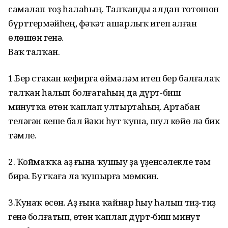
самалап тоҙ һалаһың. Талҡанды алдан тотошон
бүрттермәйһең, фәҡәт ашарлыҡ итеп алған
өлөшөн генә.
Ваҡ талҡан.
1.Бер стакан кефирға өймәләм итеп бер балғалаҡ
талҡан һалып болғатаһың да дүрт-биш
минутҡа өҫтөн ҡаплап ултыртаһың. Артабан
теләгән кеше бал йәки һут ҡуша, шул көйө лә бик
тәмле.
2. Ҡоймаҡҡа аҙ ғына ҡушыу ҙа үҙенсәлекле тәм
бирә. Бутҡаға ла ҡушырға мөмкин.
3.Ҡунаҡ өсөн. Аҙ ғына ҡайнар һыу һалып тиҙ-тиҙ
генә болғатып, өҫтөн ҡаплап дүрт-биш минут