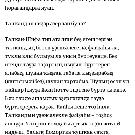
һорағандарға яуап.
Талҡандан ниҙәр әҙерләп була?
Талҡан-Шифа тип аталған беҙ етештергән
талҡандың бөтөн үҙенсәлеге лә, файҙаһы ла,
туҡлыҡлы булыуы ла уның бүртеүендә. Беҙ
игенде тәүҙә таҙартып, йыуып, бүрттереп
алабыҙ, шунан ҡыҙған табала ҡыҙҙырабыҙ
(киптермәйбеҙ), шунан тартабыҙ. Шуның өсөн ул
ҡайнар һыуҙа йәки һөттә тиҙ генә бүртә лә китә.
Һәр төрлө ашамлыҡ әҙерләгәндә тәүҙә
бүрттеререгә кәрәк. Ҡайһы кеше тоҙ һала.
Талҡандың үҙенсәлекле файҙаһы – тоҙһоҙ
ашауҙа. Ул организмдағы артыҡ тоҙҙо йота. Ә
инде ит, балыҡ, йомортҡа ҡушҡан саҡта,