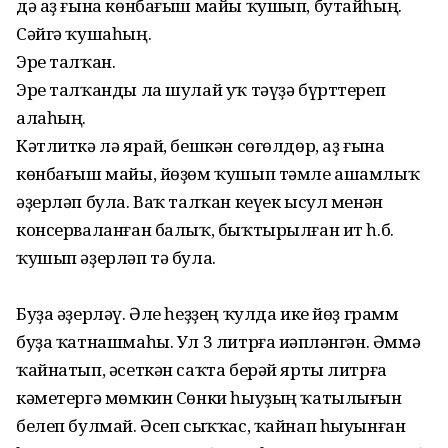
дә аҙ ғына көнбағыш майы ҡушып, бутайһың.
Сәйгә ҡушаһың.
Эре талҡан.
Эре талҡанды ла шулай уҡ тәүҙә бүрттереп
алаһың.
Кәтлиткә лә ярай, бешкән сөгөлдөр, аҙ ғына
көнбағыш майы, йөҙөм ҡушып тәмле ашамлыҡ
әҙерләп була. Ваҡ талҡан кеүек ысул менән
консерваланған балыҡ, быҡтырылған ит һ.б.
ҡушып әҙерләп тә була.
Буҙа әҙерләү. Әле һеҙҙең ҡулда ике йөҙ грамм
буҙа ҡатнашмаһы. Ул 3 литрға иҫәпләнгән. Әммә
ҡайнатып, әсеткән саҡта берәй ярты литрға
кәметергә мөмкин Сөнки һыуҙың ҡатылығын
белеп булмай. Әсеп сыҡҡас, ҡайнап һыуынған