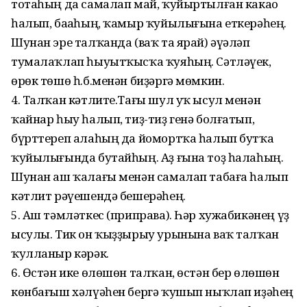
тотаһың да самалап май, ҡуйыртылған какао
һалып, баҫаһың, ҡамыр ҡуйылығына еткерәһең.
Шунан эре талҡанда (ваҡ та ярай) әүәләп
тумалаҡлап һыуытҡысҡа ҡуяһың. Сәтләүек,
өрөк төшө һ.б.менән биҙәргә мөмкин.
4. Талҡан кәтлите.Тағы шул уҡ ысул менән
ҡайнар һыу һалып, тиҙ-тиҙ генә болғатып,
бүрттереп алаһың да йомортҡа һалып бутҡа
ҡуйылығында бутайһың. Аҙ ғына тоҙ һалаһың.
Шунан аш ҡалағы менән самалап табаға һалып
кәтлит рәүешендә бешерәһең.
5. Аш тәмләткес (приправа). Һәр хужабикәнең үҙ
ысулы. Тик он ҡыҙҙырыу урынына ваҡ талҡан
ҡулланыр кәрәк.
6. Өстән ике өлөшөн талҡан, өстән бер өлөшөн
көнбағыш хәлүәһен бергә ҡушып ныҡлап иҙәһең