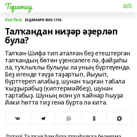
Торатау
Аш-һыу
20 ДЕКАБРЯ 2020, 17:36
Талҡандан ниҙәр әҙерләп
була?
Талҡан-Шифа тип аталған беҙ етештергән
талҡандың бөтөн үҙенсәлеге лә, файҙаһы
ла, туҡлыҡлы булыуы ла уның бүртеүендә.
Беҙ игенде тәүҙә таҙартып, йыуып,
бүрттереп алабыҙ, шунан ҡыҙған табала
ҡыҙҙырабыҙ (киптермәйбеҙ), шунан
тартабыҙ. Шуның өсөн ул ҡайнар һыуҙа
йәки һөттә тиҙ генә бүртә лә китә.
Дуҫтар! Талҡан һәм буҙа тураһында белешмә