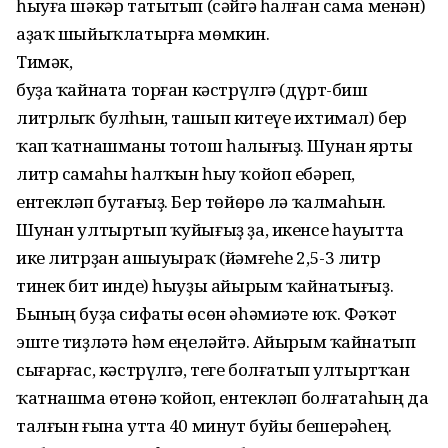
һыуға шәкәр татытып (сәйгә һалған сама менән)
аҙаҡ шыйыҡлатырға мөмкин.
Тимәк,
буҙа ҡайната торған кәстрүлгә (дүрт-биш
литрлыҡ булһын, ташып китеүе ихтимал) бер
ҡап ҡатнашманы тотош һалығыҙ. Шунан ярты
литр самаһы һалҡын һыу ҡойоп ебәреп,
ентекләп бутағыҙ. Бер төйөрө лә ҡалмаһын.
Шунан ултыртып ҡуйығыҙ ҙа, икенсе һауытта
ике литрҙан ашыуыраҡ (йәмғеһе 2,5-3 литр
тинек бит инде) һыуҙы айырым ҡайнатығыҙ.
Бының буҙа сифаты өсөн әһәмиәте юҡ. Фәҡәт
эште тиҙләтә һәм еңеләйтә. Айырым ҡайнатып
сығарғас, кәстрүлгә, теге болғатып ултыртҡан
ҡатнашма өҫтөнә ҡойоп, ентекләп болғатаһың да
талғын ғына утта 40 минут буйы бешерәһең.