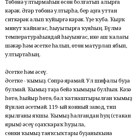
Төбөнә ултырмаһын өсөн болғатып алырға
кәрәк. Әгәр төбөнә ултырһа, бер аҙға уттан
ситкәрәк алып ҡуйырғә кәрәк. Үҙе ҡуба. Ҡырҡ
минут ҡайнағас, һыуытырға ҡуяһың. Бүлмә
температураһындай һыуынғас, ике аш ҡалағы
шәкәр һәм әсетке һалып, өҫтөн матурлап ябып,
ултыртаһың.
Әсетке һәм әсеү.
Әсетке - ҡымыҙ. Сөпрә ярамай. Ул шифалы буҙа
булмай. Ҡымыҙ таҙа бейә ҡымыҙы булһын. Кәзә
һөтө, һыйыр һөтө, бал ҡатнаштырылған ҡымыҙ
йүнләп әсетмәй. 119-ый конный завод, тип
яҙылғаны яҡшы. Ҡымыҙ һалғандан һуң (стакан
ярым) әсеү оҙаҡҡараҡ һуҙыла,
сөнки ҡымыҙ таяҡсыҡтары буҙаныҡына