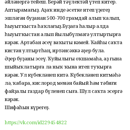
әйләнергә тейеш. Берәй тәүлектәй үтеп китер.
Аптырамағыҙ. Аҙаҡ инде әсетке итеп үҙегеҙ
эшләгән буҙанан 500-700 грамдай алып ҡалып,
һыуытҡыста һаҡлағыҙ.Буҙаға һалыр алда
һыуытҡыстан алып йылыбүлмәгә ултыртырға
кәрәк. Артабан әсеү ваҡыты кәмей. Ҡайһы саҡта
кистән ултыртһаң, иртәнсәккә әҙер була.
Әҙер буҙаны эсеү. Ҡуйылығы оҡшамаһа, аҙ ғына
шыйыҡлатырға ла ныҡ ҡына итеп туҡырға
кәрәк. Ул күбекләнеп китә. Күбекләнеп китмәһә
лә, ҡабара, кислород менән байый һәм тәбиғи
файҙалы газдар бүленеп сыға. Шул саҡта эсергә
кәрәк.
Шифаһын күрегеҙ.
https://vk.com/id229454822