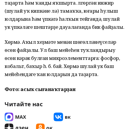
таҙарта һәм ҡанды яҡшырта. Өлгөргән инжир
(шулай уҡ кипкәне лә) тамаҡҡа, юғары һулыш
юлдарына һәм үпкәгә һалҡын тейгәндә, шулай
ук үпкәләге шештәрҙе дауалағанда бик файҙалы.
Хөрмә. Аҡыл хеҙмәте менән шөғөлләнеүселәр
өсөн файҙалы. Ул баш мейеһен туҡландырыу
өсөн кәрәк булған микроэлементтарға: фосфор,
кобальт, баҡыр һ. б. бай. Хөрмә шулай ук баш
мейеһендәге ҡан юлдарын да таҙарта.
Фото: асыҡ сығанаҡтарҙан
Читайте нас