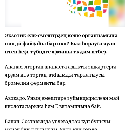
Экзотик еләк-емештәрҙең кеше организмына
ниндәй файҙаһы бар икән? Был һорауға яуап
итеп һеҙгә түбәндәге яҙманы тәҡдим итәбеҙ.
Ананас. Өлгөргән ананаста аҙыҡты эшкәртергә
ярҙам итә торған, аҡһымды тарҡатыусы
бромелин ферменты бар.
Авокадо. Уның емештәре туйындырылған май
кислоталарына һәм Е витаминына бай.
Банан. Составында углеводтар күп булыуы
менән бик туҡлыҡлы. Унда күп төрлө