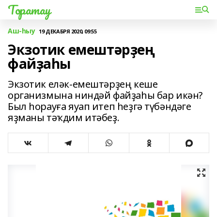
Торатау
Аш-һыу
19 ДЕКАБРЯ 2020, 09:55
Экзотик емештәрҙең
файҙаһы
Экзотик еләк-емештәрҙең кеше
организмына ниндәй файҙаһы бар икән?
Был һорауға яуап итеп һеҙгә түбәндәге
яҙманы тәҡдим итәбеҙ.