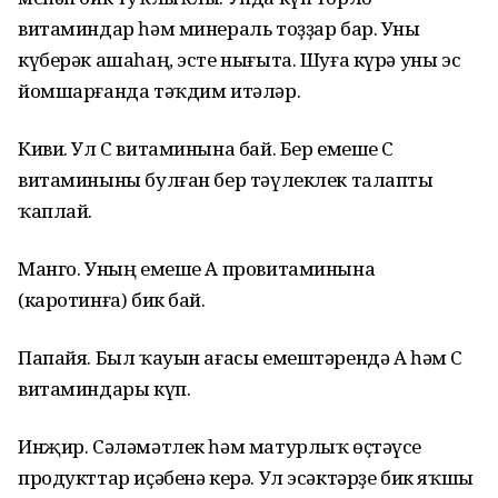
витаминдар һәм минераль тоҙҙар бар. Уны
күберәк ашаһаң, эсте нығыта. Шуға күрә уны эс
йомшарғанда тәҡдим итәләр.
Киви. Ул С витаминына бай. Бер емеше С
витаминыны булған бер тәүлеклек талапты
ҡаплай.
Манго. Уның емеше А провитаминына
(каротинға) бик бай.
Папайя. Был ҡауын ағасы емештәрендә А һәм С
витаминдары күп.
Инҗир. Сәләмәтлек һәм матурлыҡ өҫтәүсе
продукттар иҫәбенә керә. Ул эсәктәрҙе бик яҡшы