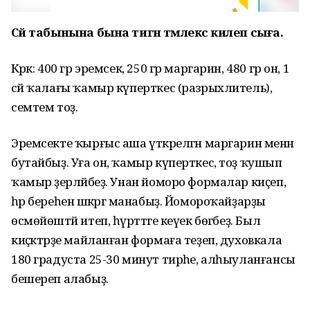
Сәй табынына бына тигән тәмлекәс килеп сыға.
Кәрәк: 400 гр эремсек, 250 гр маргарин, 480 гр он, 1
сәй ҡалағы ҡамыр күперткес (разрыхлитель),
семтем тоҙ.
Эремсекте ҡырғыс аша үткәрелгән маргарин менән
бутайбыҙ. Уға он, ҡамыр күперткес, тоҙ ҡушып
ҡамыр әҙерләйбеҙ. Унан йоморо формалар киҫеп,
һәр береһен шәкәргә манабыҙ. Йомороҡайҙарҙы
өсмөйөштәй итеп, һүрәттәге кеүек бөгәбеҙ. Был
киҫәктәрҙе майланған формаға теҙеп, духовкала
180 градуста 25-30 минут тирәһе, алһыуланғансы
бешереп алабыҙ.