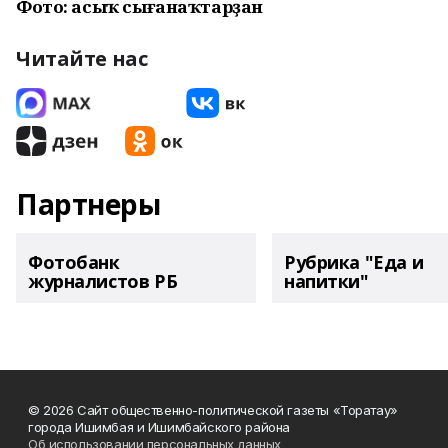
Фото: асыҡ сығанаҡтарҙан
Читайте нас
Партнеры
Фотобанк
Рубрика "Еда и
журналистов РБ
напитки"
© 2026 Сайт общественно-политической газеты «Торатау»
города Ишимбая и Ишимбайского района
Об использовании персональных данных