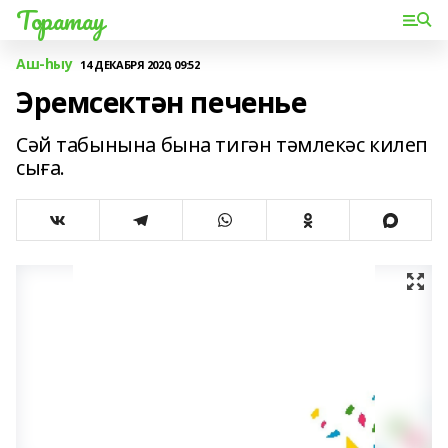
Торатау
Аш-һыу
14 ДЕКАБРЯ 2020, 09:52
Эремсектән печенье
Сәй табынына бына тигән тәмлекәс килеп
сыға.