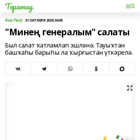
Торатау
Аш-һыу
21 ОКТЯБРЯ 2020, 04:05
"Минең генералым" салаты
Был салат ҡатламлап эшләнә. Тауыҡтан
башҡаһы барыһы ла ҡырғыстан үткәрелә.