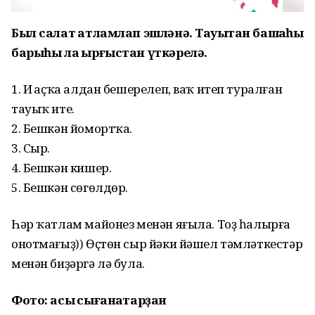
Был салат ҡатламлап эшләнә. Тауыҡтан башҡаһы
барыһы ла ҡырғыстан үткәрелә.
1. Иң аҫҡа алдан бешерелеп, ваҡ итеп туралған
тауыҡ ите.
2. Бешкән йомортҡа.
3. Сыр.
4. Бешкән кишер.
5. Бешкән сөгөлдөр.
Һәр ҡатлам майонез менән яғыла. Тоҙ һалырға
онотмағыҙ)) Өҫтөн сыр йәки йәшел тәмләткестәр
менән биҙәргә лә була.
Фото: асыҡ сығанаҡтарҙан