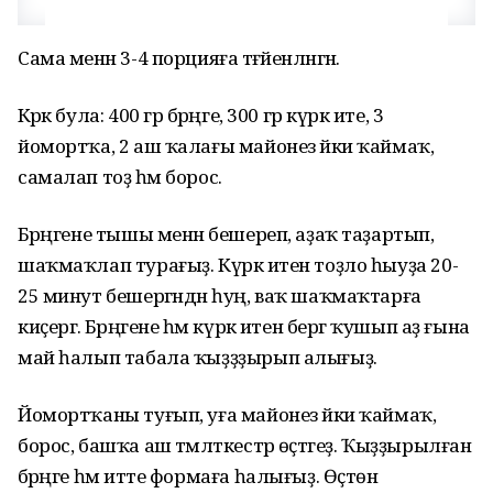
Сама менән 3-4 порцияға тәғәйенләнгән.
Кәрәк була: 400 гр бәрәңге, 300 гр күркә ите, 3
йомортҡа, 2 аш ҡалағы майонез йәки ҡаймаҡ,
самалап тоҙ һәм борос.
Бәрәңгене тышы менән бешереп, аҙаҡ таҙартып,
шаҡмаҡлап турағыҙ. Күркә итен тоҙло һыуҙа 20-
25 минут бешергәндән һуң, ваҡ шаҡмаҡтарға
киҫергә. Бәрәңгене һәм күркә итен бергә ҡушып аҙ ғына
май һалып табала ҡыҙҙҙырып алығыҙ.
Йомортҡаны туғып, уға майонез йәки ҡаймаҡ,
борос, башҡа аш тәмләткестәр өҫтәгеҙ. Ҡыҙҙырылған
бәрәңге һәм итте формаға һалығыҙ. Өҫтөнә