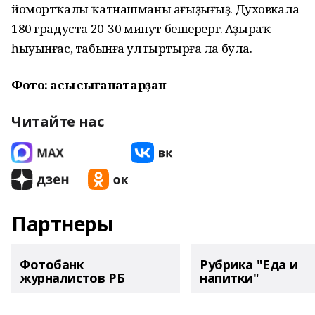
йомортҡалы ҡатнашманы ағыҙығыҙ. Духовкала
180 градуста 20-30 минут бешерергә. Аҙыраҡ
һыуынғас, табынға ултыртырға ла була.
Фото: асыҡ сығанаҡтарҙан
Читайте нас
Партнеры
Фотобанк
Рубрика "Еда и
журналистов РБ
напитки"