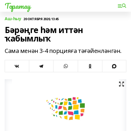
Торатау
Аш-һыу
20 ОКТЯБРЯ 2020, 13:45
Бәрәңге һәм иттән
ҡабымлыҡ
Сама менән 3-4 порцияға тәғәйенләнгән.