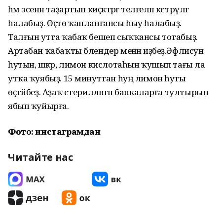
һәм эсенән таҙартып киҫәктәргә телгеләп кәстрүлгә
һалабыҙ. Өҫтө ҡапланғансы һыу һалабыҙ.
Талғын утта ҡабаҡ бешеп сыҡҡансы тотабыҙ.
Артабан ҡабаҡты блендер менән иҙәбеҙ.Әфлисун
һутын, шәкәр, лимон кислотаһын ҡушып тағы ла
утҡа ҡуябыҙ. 15 минуттан һуң лимон һуты
өҫтәйбеҙ. Аҙаҡ стерилләнгән банкаларға тултырып
ябып ҡуйырға.
Фото: инстаграмдан
Читайте нас