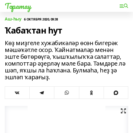
Торатау
Аш-һыу
6 ОКТЯБРЯ 2020, 09:38
Ҡабаҡтан һут
Көҙ миҙгеле хужабикәләр өсөн бигерәк
мәшәҡәтле осор. Ҡайнатмалар менән
эште бөтөрөүгә, ҡышҡылыҡҡа салаттар,
компоттар әҙерләү мәле бара. Тәмдәре лә
шәп, яҡшы ла һаҡлана. Булмаһа, һеҙ ҙә
эшләп ҡарағыҙ.