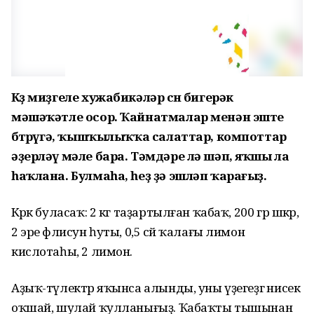
Көҙ миҙгеле хужабикәләр өсөн бигерәк
мәшәҡәтле осор. Ҡайнатмалар менән эште
бөтөрөүгә, ҡышҡылыҡҡа салаттар, компоттар
әҙерләү мәле бара. Тәмдәре лә шәп, яҡшы ла
һаҡлана. Булмаһа, һеҙ ҙә эшләп ҡарағыҙ.
Кәрәк буласаҡ: 2 кг таҙартылған ҡабаҡ, 200 гр шәкәр,
2 эре әфлисун һуты, 0,5 сәй ҡалағы лимон
кислотаһы, 2 лимон.
Аҙыҡ-түлектәр яҡынса алынды, уны үҙегеҙгә нисек
оҡшай, шулай ҡулланығыҙ. Ҡабаҡты тышынан