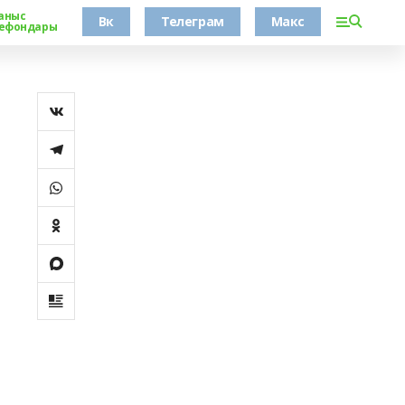
аныс
Вк
Телеграм
Макс
ефондары