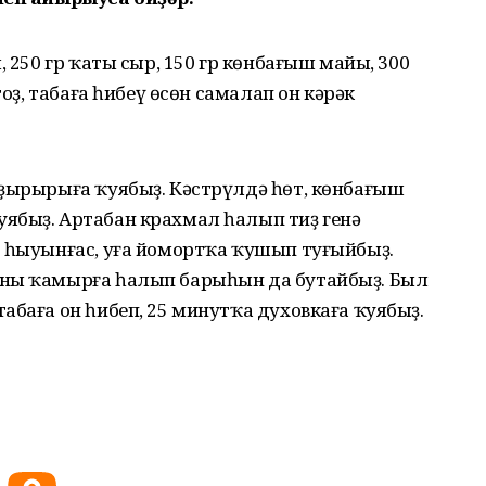
, 250 гр ҡаты сыр, 150 гр көнбағыш майы, 300
тоҙ, табаға һибеү өсөн самалап он кәрәк
ҙҙырырыға ҡуябыҙ. Кәстрүлдә һөт, көнбағыш
ябыҙ. Артабан крахмал һалып тиҙ генә
р һыуынғас, уға йомортҡа ҡушып туғыйбыҙ.
уны ҡамырға һалып барыһын да бутайбыҙ. Был
абаға он һибеп, 25 минутҡа духовкаға ҡуябыҙ.