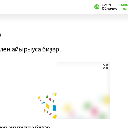
+21 °С
Ыш
Облачно
тел
р
әлен айырыуса биҙәр.
лен айырыуса биҙәр.