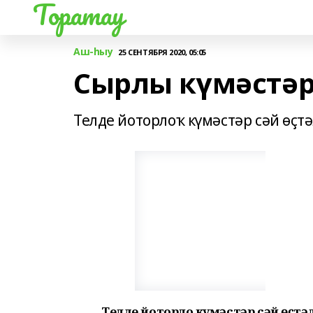
Торатау
Аш-һыу
25 СЕНТЯБРЯ 2020, 05:05
Сырлы күмәстә
Телде йоторлоҡ күмәстәр сәй өҫт
Телде йоторлоҡ күмәстәр сәй өҫтә