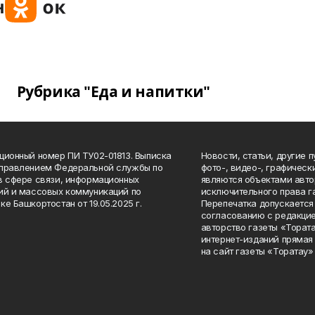
Рубрика "Еда и напитки"
ционный номер ПИ ТУ02-01813. Выписка
Новости, статьи, другие 
Управлением Федеральной службы по
фото-, видео-, графичес
в сфере связи, информационных
являются объектами авто
ий и массовых коммуникаций по
исключительного права г
ке Башкортостан от 19.05.2025 г.
Перепечатка допускается 
согласованию с редакцие
авторство газеты «Тората
интернет-изданий прямая
на сайт газеты «Торатау»