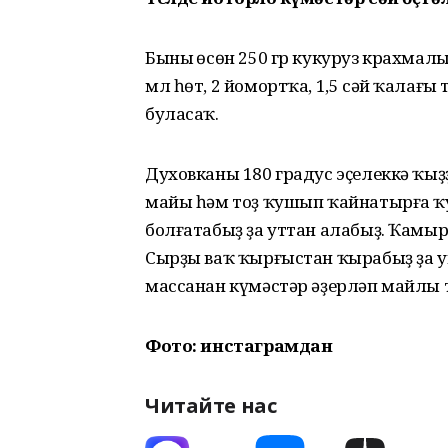
Бының өсөн 250 гр кукуруз крахмалы
мл һөт, 2 йомортҡа, 1,5 сәй ҡалағы 
буласаҡ.
Духовканы 180 градус эҫелеккә ҡы
майы һәм тоҙ ҡушып ҡайнатырға ҡу
болғатабыҙ ҙа уттан алабыҙ. Ҡамы
Сырҙы ваҡ ҡырғыстан ҡырабыҙ ҙа 
массанан күмәстәр әҙерләп майлы т
Фото: инстаграмдан
Читайте нас