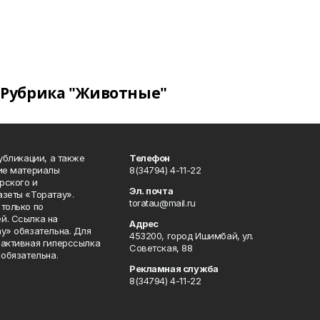
Рубрика "Животные"
публикации, а также
Телефон
кие материалы
8(34794) 4-11-22
рского и
Эл. почта
азеты «Торатау».
toratau@mail.ru
только по
й. Ссылка на
Адрес
у» обязательна. Для
453200, город Ишимбай, ул.
 активная гиперссылка
Советская, 88
 обязательна.
Рекламная служба
8(34794) 4-11-22