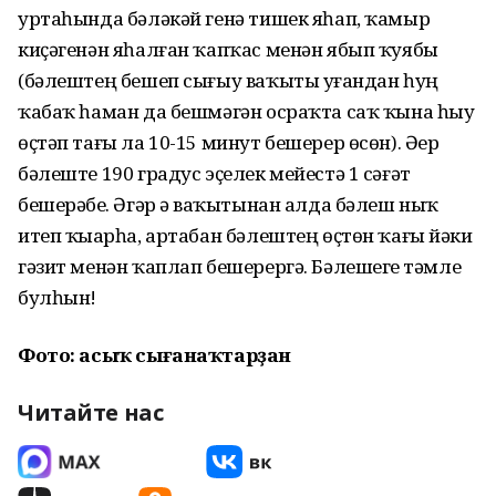
уртаһында бәләкәй генә тишек яһап, ҡамыр
киҫәгенән яһалған ҡапҡас менән ябып ҡуябыҙ
(бәлештең бешеп сығыу ваҡыты уҙғандан һуң
ҡабаҡ һаман да бешмәгән осраҡта саҡ ҡына һыу
өҫтәп тағы ла 10-15 минут бешерер өсөн). Әҙер
бәлеште 190 градус эҫелек мейестә 1 сәғәт
бешерәбеҙ. Әгәр ҙә ваҡытынан алда бәлеш ныҡ
итеп ҡыҙарһа, артабан бәлештең өҫтөн ҡағыҙ йәки
гәзит менән ҡаплап бешерергә. Бәлешегеҙ тәмле
булһын!
Фото: асыҡ сығанаҡтарҙан
Читайте нас