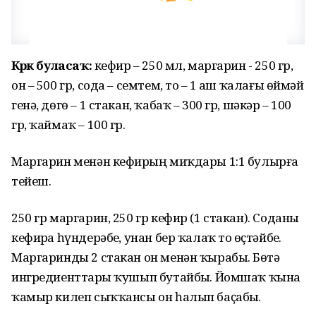
Кәрәк буласаҡ:
кефир – 250 мл, маргарин - 250 гр,
он – 500 гр, сода – семтем, тоҙ – 1 аш ҡалағы өймәй
генә, дөгө – 1 стакан, ҡабаҡ – 300 гр, шәкәр – 100
гр, ҡаймаҡ – 100 гр.
Маргарин менән кефирҙың миҡдары 1:1 булырға
тейеш.
250 гр маргарин, 250 гр кефир (1 стакан). Соданы
кефирҙа һүндерәбеҙ, унан бер ҡалаҡ тоҙ өҫтәйбеҙ.
Маргаринды 2 стакан он менән ҡырабыҙ. Бөтә
ингредиенттарҙы ҡушып бутайбыҙ. Йомшаҡ ҡына
ҡамыр килеп сыҡҡансы он һалып баҫабыҙ.