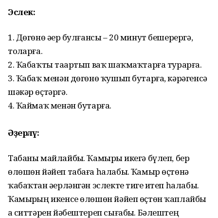
Эслек:
1. Дөгөнө әҙер булғансы – 20 минут бешерергә,
тоҙларға.
2. Ҡабаҡты таҙартып ваҡ шаҡмаҡтарға турарға.
3. Ҡабаҡ менән дөгөнө ҡушып бутарға, кәрәгенсә
шәкәр өҫтәргә.
4. Ҡаймаҡ менән бутарға.
Әҙерләү:
Табаны майлайбыҙ. Ҡамырҙы икегә бүлеп, бер
өлөшөн йәйеп табаға һалабыҙ. Ҡамыр өҫтөнә
ҡабаҡтан әҙерләнгән эслекте тигеҙ итеп һалабыҙ.
Ҡамырҙың икенсе өлөшөн йәйеп өҫтөн ҡаплайбыҙ
ҙа ситтәрен йәбештереп сығабыҙ. Бәлештең