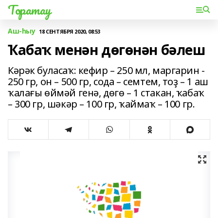
Торатау
Аш-һыу
18 СЕНТЯБРЯ 2020, 08:53
Ҡабаҡ менән дөгөнән бәлеш
Кәрәк буласаҡ: кефир – 250 мл, маргарин -
250 гр, он – 500 гр, сода – семтем, тоҙ – 1 аш
ҡалағы өймәй генә, дөгө – 1 стакан, ҡабаҡ
– 300 гр, шәкәр – 100 гр, ҡаймаҡ – 100 гр.