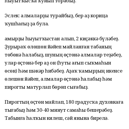
һыуытҡысҡа ҡуйып торабыҙ.
Эслек: алмаларҙы турайбыҙ, бер аҙ корица
ҡушһағыҙ ҙа була.
Ҡамырҙы һыуытҡыстан алып, 2 киҫәккә бүләбеҙ.
Ҙурыраҡ өлөшөн йәйеп майланған табаның
төбөнә һалабыҙ, шуның өҫтөнә алмалар теҙәбеҙ,
улар өҫтөнә бер аҙ он (һуты ағып сыҡмаһын
өсөн) һәм шәкәр һибәбеҙ. Аҙаҡ ҡамырҙың икенсе
өлешөн йәйеп, алмалар өҫтөнә һалабыҙ һәм
пирогты матурлап бөрөп сығабыҙ.
Пирогтың өҫтөн майлап, 180 градусҡа духовкаға
тығабыҙ һәм 30-40 минут самаһы бешерәбеҙ.
Табынға һалҡын килеш, сәй янына бирелә.