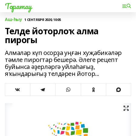
Торатау
Аш-һыу
1 СЕНТЯБРЯ 2020, 10:05
Телде йоторлоҡ алма
пирогы
Алмалар күп осорҙа уңған хуҗабикәләр
тәмле пирогтар бешерә. Әлеге рецепт
буйынса әҙерләргә уйлаһағыҙ,
яҡындарығыҙ телдәрен йотор...