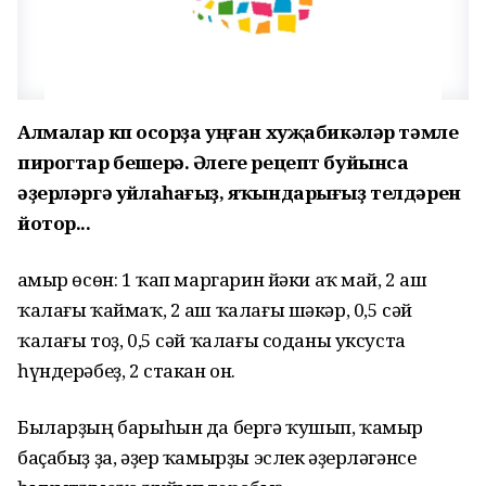
Алмалар күп осорҙа уңған хуҗабикәләр тәмле
пирогтар бешерә. Әлеге рецепт буйынса
әҙерләргә уйлаһағыҙ, яҡындарығыҙ телдәрен
йотор...
Ҡамыр өсөн: 1 ҡап маргарин йәки аҡ май, 2 аш
ҡалағы ҡаймаҡ, 2 аш ҡалағы шәкәр, 0,5 сәй
ҡалағы тоҙ, 0,5 сәй ҡалағы соданы уксуста
һүндерәбеҙ, 2 стакан он.
Быларҙың барыһын да бергә ҡушып, ҡамыр
баҫабыҙ ҙа, әҙер ҡамырҙы эслек әҙерләгәнсе