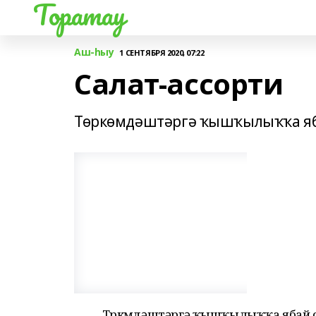
Торатау
Аш-һыу
1 СЕНТЯБРЯ 2020, 07:22
Салат-ассорти
Төркөмдәштәргә ҡышҡылыҡҡа яба
Төркөмдәштәргә ҡышҡылыҡҡа ябай с