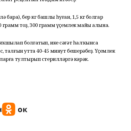
ә бара), бер кг башлы һуған, 1,5 кг болгар
100 грамм тоҙ, 300 грамм үҫемлек майы алына.
яҡшылап болғатып, ике сәғәт һалҡынса
, талғын утта 40-45 минут бешерәбеҙ. Үҫемлек
аларға тултырып стерилләргә кәрәк.