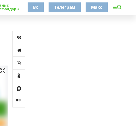
аныс
Вк
Телеграм
Макс
ефондары