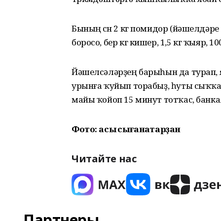
Бының өсөн 2 кг помидор (йәшелдәре л
боросо, бер кг кишер, 1,5 кг ҡыяр, 
Йәшелсәләрҙең барыһын да турап, 
урынға ҡуйып торабыҙ, һуты сыҡҡас
майы ҡойоп 15 минут тотҡас, банк
Фото: асыҡ сығанаҡтарҙан
Читайте нас
Партнеры