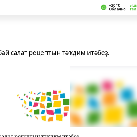
+20 °С
Ыш
Облачно
тел
й салат рецептын тәҡдим итәбеҙ.
алат рецептын тәҡдим итәбеҙ.