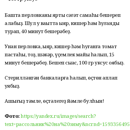
Башта перловканы ярты сәғәт самаһы бешереп
алабыҙ. Шул уҡ ваҡытта ҡыяр, кишер һәм һуғанды
турап, 40 минут бешерәбеҙ.
Унан перловка, ҡыяр, кишер һәм һуғанға томат
пастаһы, тоҙ, шәкәр, үҫемлек майы һалып, 15
минут бешерәбеҙ. Бешеп сыҡҡас, 100 гр уксус ҡоябыҙ.
Стерилләнгән банкаларға һалып, өҫтөн ҡаплап
ҡуябыҙ.
Ашығыҙ тәмле, өҫтәлегеҙ йәмле булһын!
Фото:
https://yandex.ru/images/search?
text=рассольник%20на%20зиму&ncrnd=1593356495