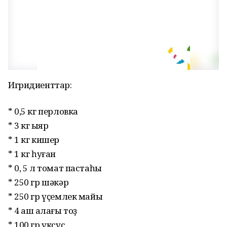
Игридиенттар:
* 0,5 кг перловка
* 3 кг ҡыяр
* 1 кг кишер
* 1 кг һуған
* 0, 5 л томат пастаһы
* 250 гр шәкәр
* 250 гр үҫемлек майы
* 4 аш ҡалағы тоҙ
* 100 гр уксус