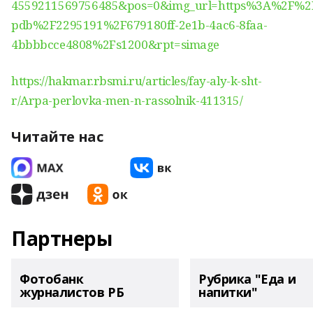
4559211569756485&pos=0&img_url=https%3A%2F%2Fa
pdb%2F2295191%2F679180ff-2e1b-4ac6-8faa-
4bbbbcce4808%2Fs1200&rpt=simage
https://hakmar.rbsmi.ru/articles/fay-aly-k-sht-
r/Arpa-perlovka-men-n-rassolnik-411315/
Читайте нас
Партнеры
Фотобанк
Рубрика "Еда и
журналистов РБ
напитки"