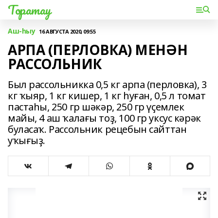
Торатау
Аш-һыу
16 АВГУСТА 2020, 09:55
АРПА (ПЕРЛОВКА) МЕНӘН
РАССОЛЬНИК
Был рассольникка 0,5 кг арпа (перловка), 3
кг ҡыяр, 1 кг кишер, 1 кг һуған, 0,5 л томат
пастаһы, 250 гр шәкәр, 250 гр үҫемлек
майы, 4 аш ҡалағы тоҙ, 100 гр уксус кәрәк
буласаҡ. Рассольник рецебын сайттан
уҡығыҙ.