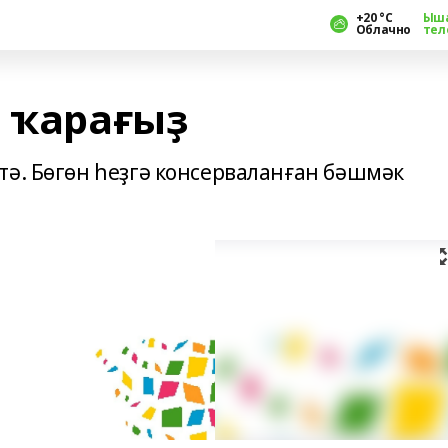
+20 °С
Ыш
Облачно
тел
п ҡарағыҙ
тә. Бөгөн һеҙгә консерваланған бәшмәк