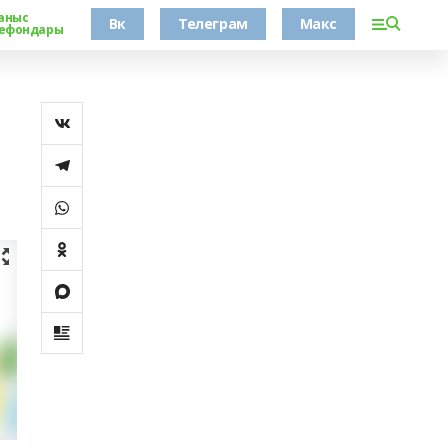
аныс
Вк
Телеграм
Макс
ефондары