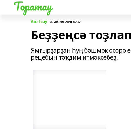
Торатау
Аш-һыу
26 ИЮЛЯ 2020, 07:32
Беҙҙеңсә тоҙла
Ямғырҙарҙан һуң бәшмәк осоро е
рецебын тәҡдим итмәксебеҙ.