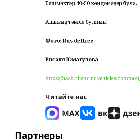
Бәшмәктәр 40-50 көндән әҙер була.
Ашығыҙ тәмле булһын!
Фото: Rus.delfi.ee
Рисаля Юмагулова
https://bash.rbsmi.ru/articles/common_
Читайте нас
Партнеры