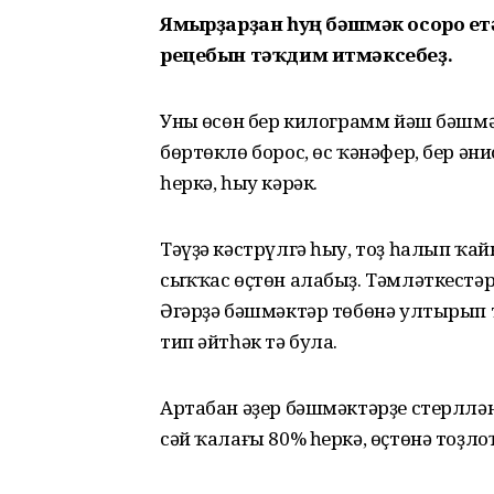
Ямғырҙарҙан һуң бәшмәк осоро етә
рецебын тәҡдим итмәксебеҙ.
Уның өсөн бер килограмм йәш бәшмәк
бөртөклө борос, өс ҡәнәфер, бер әни
һеркә, һыу кәрәк.
Тәүҙә кәстрүлгә һыу, тоҙ һалып ҡ
сыҡҡас өҫтөн алабыҙ. Тәмләткестә
Әгәрҙә бәшмәктәр төбөнә ултырып 
тип әйтһәк тә була.
Артабан әҙер бәшмәктәрҙе стерллән
сәй ҡалағы 80% һеркә, өҫтөнә тоҙло