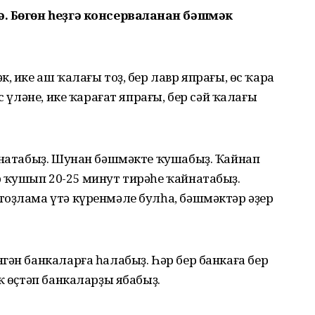
. Бөгөн һеҙгә консерваланған бәшмәк
, ике аш ҡалағы тоҙ, бер лавр япрағы, өс ҡара
с үләне, ике ҡарағат япрағы, бер сәй ҡалағы
айнатабыҙ. Шунан бәшмәкте ҡушабыҙ. Ҡайнап
р ҡушып 20-25 минут тирәһе ҡайнатабыҙ.
тоҙлама үтә күренмәле булһа, бәшмәктәр әҙер
гән банкаларға һалабыҙ. Һәр бер банкаға бер
ҡ өҫтәп банкаларҙы ябабыҙ.