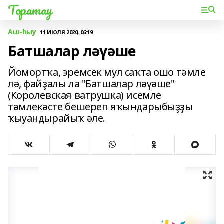
Торатау
Аш-һыу
11 ИЮЛЯ 2020, 06:19
Батшалар ләүәше
Йомортҡа, эремсек мул саҡта ошо тәмле
лә, файҙалы ла "Батшалар ләүәше"
(Королевская ватрушка) исемле
тәмлекәсте бешереп яҡындарыбыҙҙы
ҡыуандырайыҡ әле.