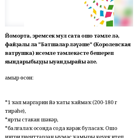
Йомортҡа, эремсек мул саҡта ошо тәмле лә,
файҙалы ла "Батшалар ләүәше" (Королевская
ватрушка) исемле тәмлекәсте бешереп
яҡындарыбыҙҙы ҡыуандырайыҡ әле.
Ҡамыр өсөн:
*1 ҡап маргарин йә ҡаты ҡаймаҡ (200-180 г
тирәһе),
*ярты стакан шәкәр,
*балғалаҡ осонда сода кәрәк буласаҡ. Ошо
ингридиенттарҙан ыумас ҡамыры кеүек итеп