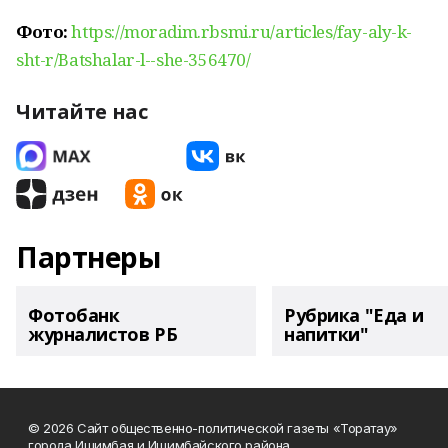
Фото:
https://moradim.rbsmi.ru/articles/fay-aly-k-
sht-r/Batshalar-l--she-356470/
Читайте нас
Партнеры
Фотобанк
Рубрика "Еда и
журналистов РБ
напитки"
© 2026 Сайт общественно-политической газеты «Торатау»
города Ишимбая и Ишимбайского района