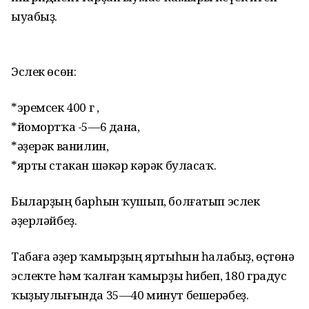
ыуабыҙ.
Эслек өсөн:
*эремсек 400 г ,
*йомортҡа -5—6 дана,
*әҙерәк ванилин,
*ярты стакан шәкәр кәрәк буласаҡ.
Быларҙың барһын ҡушып, болғатып эслек
әҙерләйбеҙ.
Табаға әҙер ҡамырҙың яртыһын һалабыҙ, өҫтөнә
эслекте һәм ҡалған ҡамырҙы һибеп, 180 градус
ҡыҙыулығында 35—40 минут бешерәбеҙ.