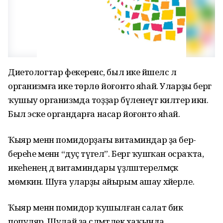
Диетологтар фекеренсә, был ике йәшелсә лә
организмға ике төрлө йоғонто яһай. Уларҙы бергә
ҡушыу организмда тоҙҙар бүленеүгә килтерә икән.
Был эске органдарға насар йоғонто яһай.
Ҡыяр менән помидорҙағы витаминдар ҙа бер-
береһе менән “дуҫ түгел”. Бергә ҡушҡан осраҡта,
икеһенең дә витаминдары үҙләштерелмәҫкә
мөмкин. Шуға уларҙы айырым ашау хәйерле.
Ҡыяр менән помидор ҡушылған салат бик
популяр. Шулай ҙа сәләмәтлек хаҡында