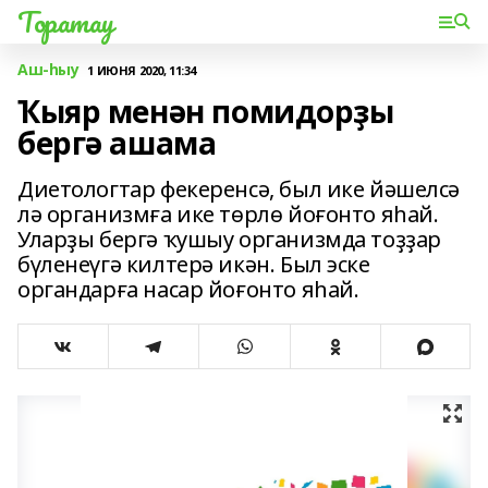
Торатау
Аш-һыу
1 ИЮНЯ 2020, 11:34
Ҡыяр менән помидорҙы
бергә ашама
Диетологтар фекеренсә, был ике йәшелсә
лә организмға ике төрлө йоғонто яһай.
Уларҙы бергә ҡушыу организмда тоҙҙар
бүленеүгә килтерә икән. Был эске
органдарға насар йоғонто яһай.