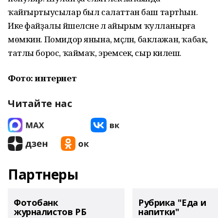
ҡайғыртыусылар был салаттан баш тартһын.
Ике файҙалы йәшелсәне лә айырым ҡулланырға
мөмкин. Помидор янына, мәҫәлән, баклажан, ҡабак,
татлы борос, ҡаймаҡ, эремсек, сыр килешә.
Фото: интернет
Читайте нас
Партнеры
Фотобанк
Рубрика "Еда и
журналистов РБ
напитки"